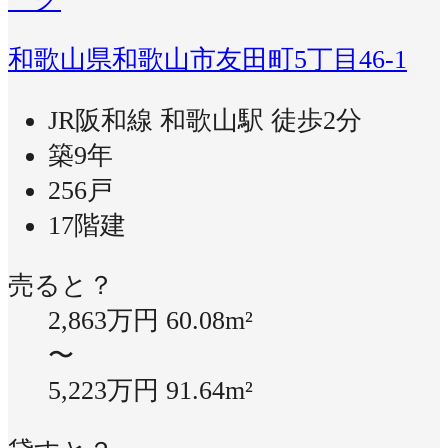
和歌山県和歌山市友田町5丁目46-1
JR阪和線 和歌山駅 徒歩2分
築9年
256戸
17階建
売ると？
2,863万円
60.08m²
〜
5,223万円
91.64m²