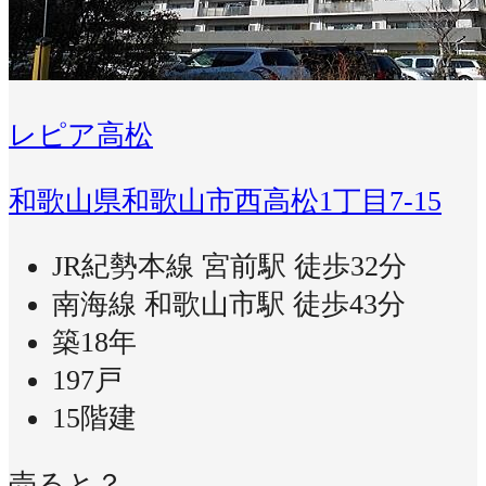
レピア高松
和歌山県和歌山市西高松1丁目7-15
JR紀勢本線 宮前駅 徒歩32分
南海線 和歌山市駅 徒歩43分
築18年
197戸
15階建
売ると？