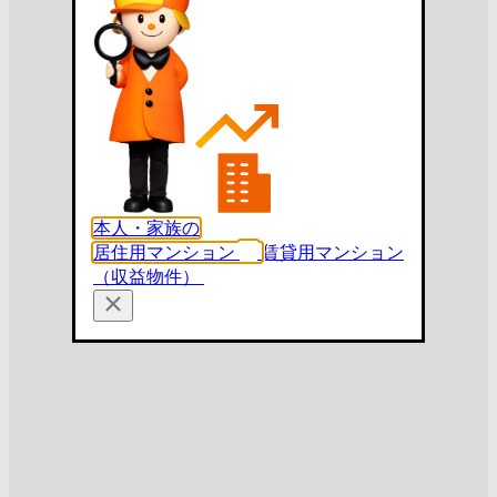
本人・家族の
居住用マンション
賃貸用マンション
（収益物件）