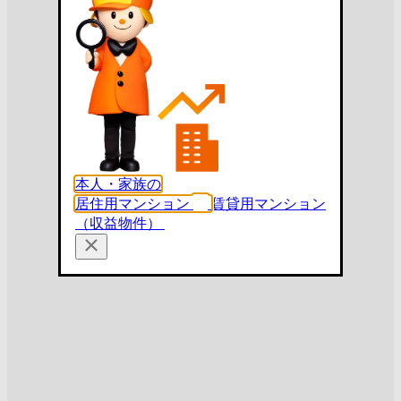
本人・家族の
居住用マンション
賃貸用マンション
（収益物件）