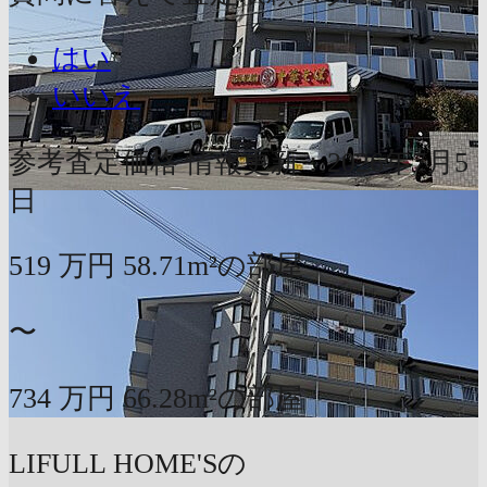
はい
いいえ
参考査定価格
情報更新：2026年7月5
日
519
万円
58.71m²の部屋
〜
734
万円
66.28m²の部屋
LIFULL HOME'Sの