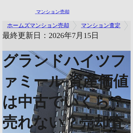
マンション売却
ホームズマンション売却
マンション査定
最終更新日：2026年7月15日
グランドハイツフ
ァミール
資産価値
は中古でいくら？
売れない？売却査