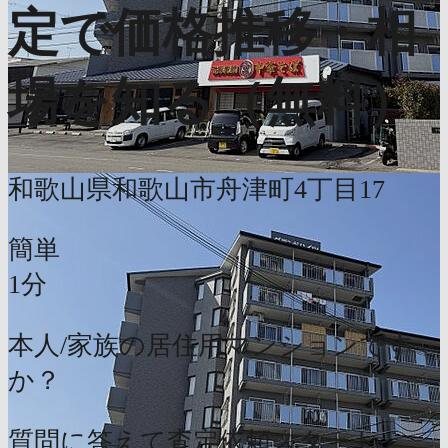
定で価格推移・相
場を知る（無料）
和歌山県和歌山市舟津町4丁目17
簡単
1分
本人/家族の居住用マンションです
か？
質問に答えて査定依頼スタート