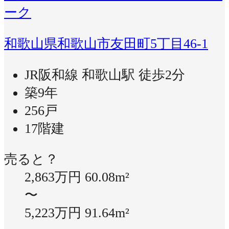
ーク
和歌山県和歌山市友田町5丁目46-1
JR阪和線 和歌山駅 徒歩2分
築9年
256戸
17階建
売ると？
2,863万円
60.08m²
〜
5,223万円
91.64m²