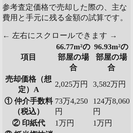
参考査定価格で売却した際の、主な
費用と手元に残る金額の試算です。
← 左右にスクロールできます →
66.77m²の
96.93m²の
項目
部屋の場
部屋の場
合
合
売却価格（想
2,025万円
3,582万円
定）A
① 仲介手数料
73万4,250
124万8,060
（税込）
円
円
② 印紙代
1万円
1万円