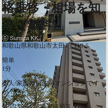
格推移・相場を知
る（無料）
和歌山県和歌山市太田3丁目9-5
簡単
1分
本人/家族の居住用マンションです
か？
質問に答えて査定依頼スタート