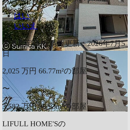
はい
いいえ
参考査定価格
情報更新：2026年7月5
日
2,025
万円
66.77m²の部屋
〜
3,582
万円
96.93m²の部屋
LIFULL HOME'Sの