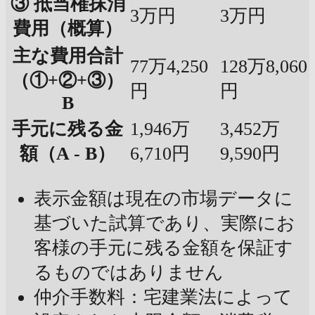
③ 抵当権抹消
3万円
3万円
費用（概算）
主な費用合計
77万4,250
128万8,060
（①+②+③）
円
円
B
手元に残る金
1,946万
3,452万
額（A - B）
6,710円
9,590円
表示金額は現在の市場データに
基づいた試算であり、実際にお
客様の手元に残る金額を保証す
るものではありません
仲介手数料：宅建業法によって