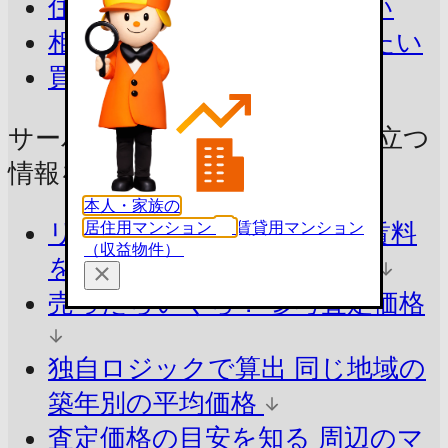
住み替えで今の家を売りたい
相続したマンションを売りたい
買取を相談したい
サーパス和歌山駅前の売却に
役立つ
情報をチェック！
本人・家族の
居住用マンション
賃貸用マンション
リアルな売出し価格・募集賃料
（収益物件）
を知る
今の市場価格を把握
売ったらいくら？
参考査定価格
独自ロジックで算出
同じ地域の
築年別の平均価格
査定価格の目安を知る
周辺のマ