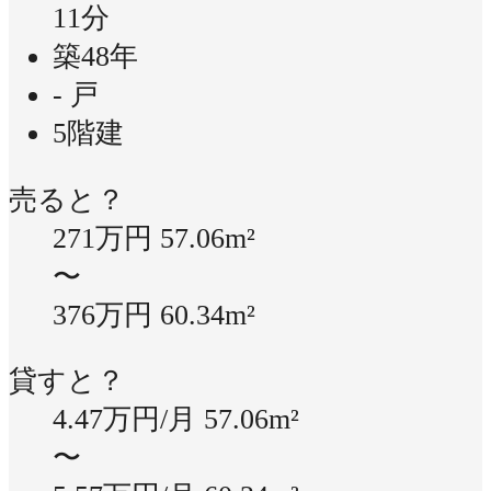
11分
築48年
- 戸
5階建
売ると？
271万円
57.06m²
〜
376万円
60.34m²
貸すと？
4.47万円/月
57.06m²
〜