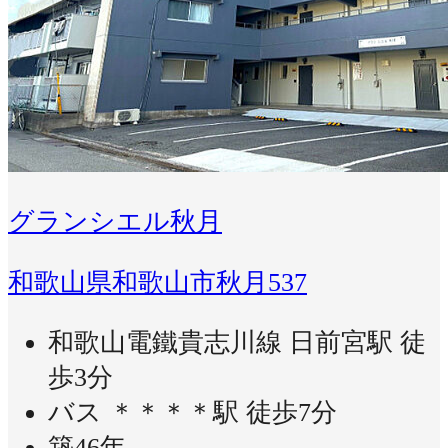
グランシエル秋月
和歌山県和歌山市秋月537
和歌山電鐵貴志川線 日前宮駅 徒
歩3分
バス ＊＊＊＊駅 徒歩7分
築46年