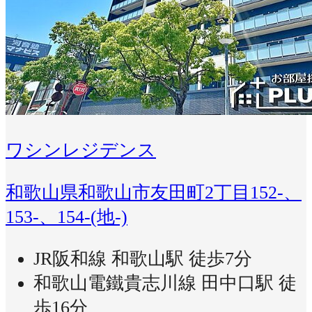
ワシンレジデンス
和歌山県和歌山市友田町2丁目152-、
153-、154-(地-)
JR阪和線 和歌山駅 徒歩7分
和歌山電鐵貴志川線 田中口駅 徒
歩16分