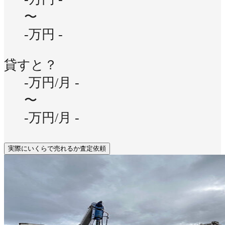
〜
-万円
-
貸すと？
-万円/月
-
〜
-万円/月
-
実際にいくらで売れるか査定依頼