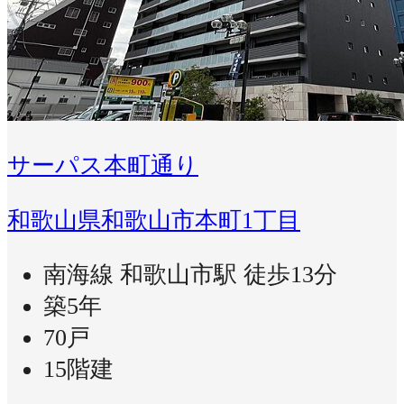
サーパス本町通り
和歌山県和歌山市本町1丁目
南海線 和歌山市駅 徒歩13分
築5年
70戸
15階建