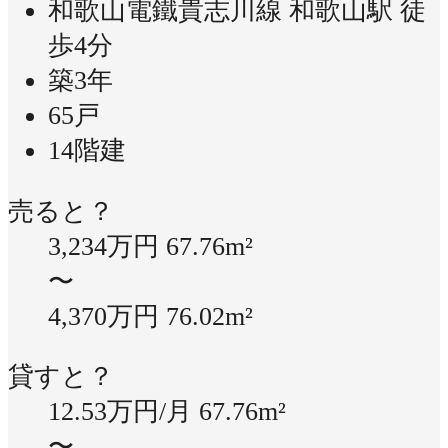
和歌山電鐵貴志川線 和歌山駅 徒
歩4分
築3年
65戸
14階建
売ると？
3,234万円
67.76m²
〜
4,370万円
76.02m²
貸すと？
12.53万円/月
67.76m²
〜