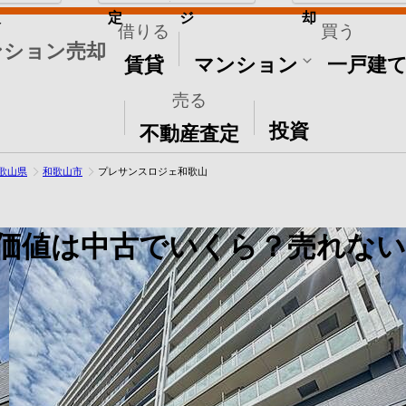
取
定
ジ
却
借りる
買う
ンション売却
賃貸
マンション
一戸建
売る
その他
投資
不動産査定
歌山県
和歌山市
プレサンスロジェ和歌山
価値は中古でいくら？売れない