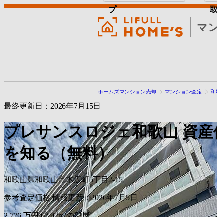
プ
マ
ホームズマンション売却
マンション査定
和
最終更新日：2026年7月15日
プレサンスロジェ和歌山
資産
を知る（無料）
和歌山県和歌山市木広町5丁目2-15
参考査定価格
情報更新：2026年7月5日
2,726
万円
62.92m²の部屋