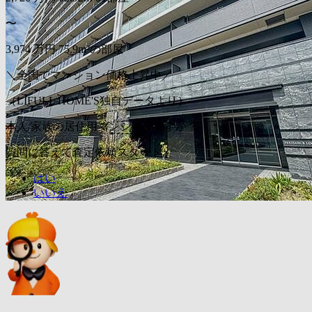
〜
3,974
万円
75.9m²の部屋
＼全国でマンション価格上昇中／
（LIFULL HOME'S独自データより）
本人/家族の居住用マンションですか？
質問に答えて査定依頼スタート
はい
いいえ