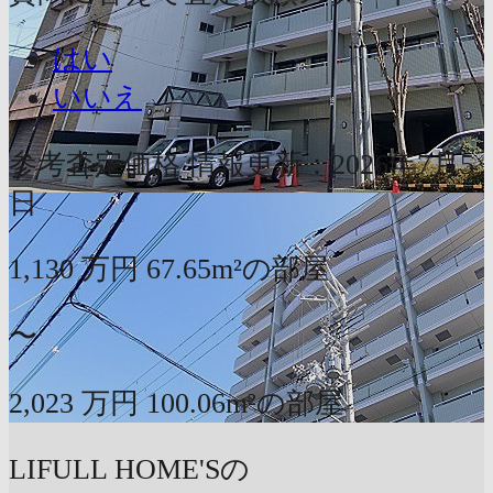
はい
いいえ
参考査定価格
情報更新：2026年7月5
日
1,130
万円
67.65m²の部屋
〜
2,023
万円
100.06m²の部屋
LIFULL HOME'Sの