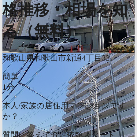
格推移・相場を知
る（無料）
和歌山県和歌山市新通4丁目32
簡単
1分
本人/家族の居住用マンションです
か？
質問に答えて査定依頼スタート