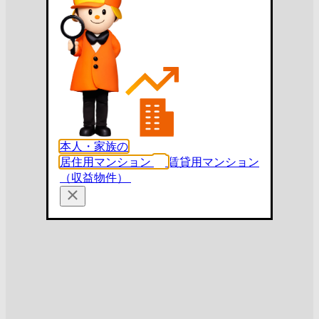
本人・家族の
居住用マンション
賃貸用マンション
（収益物件）