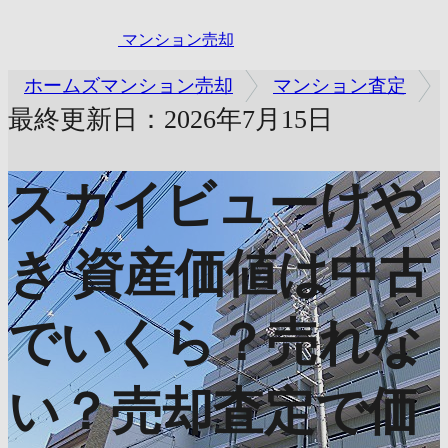
マンション売却
ホームズマンション売却
マンション査定
最終更新日：2026年7月15日
スカイビューけや
き
資産価値は中古
でいくら？売れな
い？売却査定で価