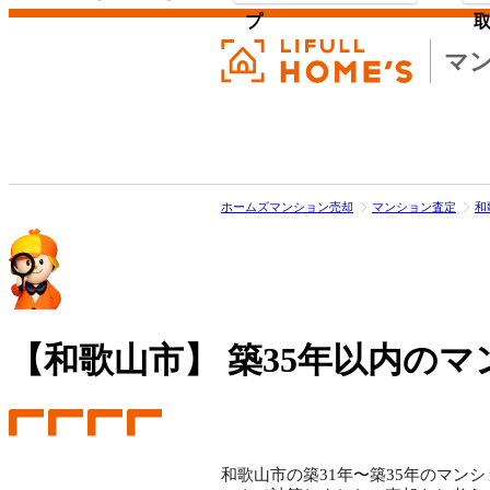
プ
マ
ホームズマンション売却
マンション査定
和
【和歌山市】
築35年以内のマ
和歌山市の築31年〜築35年のマンシ