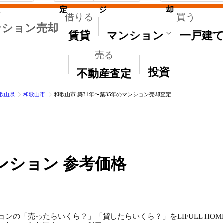
取
定
ジ
却
借りる
買う
ンション売却
賃貸
マンション
一戸建
売る
その他
投資
不動産査定
歌山県
和歌山市
和歌山市 築31年〜築35年のマンション売却査定
ンション 参考価格
ョンの「売ったらいくら？」「貸したらいくら？」をLIFULL HO