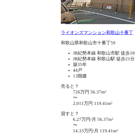
ライオンズマンション和歌山十番丁
和歌山県和歌山市十番丁59
JR紀勢本線 和歌山市駅 徒歩1
JR紀勢本線 和歌山駅 徒歩21分
築35年
44戸
13階建
売ると？
726万円
56.37m²
〜
2,011万円
119.41m²
貸すと？
6.27万円/月
56.37m²
〜
14.33万円/月
119.41m²