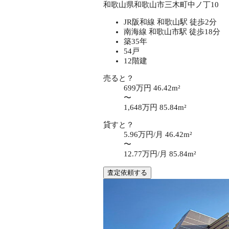
和歌山県和歌山市三木町中ノ丁10
JR阪和線 和歌山駅 徒歩2分
南海線 和歌山市駅 徒歩18分
築35年
54戸
12階建
売ると？
699万円
46.42m²
〜
1,648万円
85.84m²
貸すと？
5.96万円/月
46.42m²
〜
12.77万円/月
85.84m²
査定依頼する