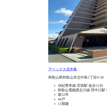
アペックス北中島
和歌山県和歌山市北中島1丁目9-58
JR紀勢本線 宮前駅 徒歩12分
和歌山電鐵貴志川線 田中口駅 
築32年
44戸
11階建