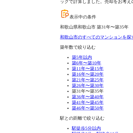
ックで計算しました。売却をお考え
表示中の条件
和歌山県和歌山市 築31年〜築35年
和歌山市のすべてのマンションを探
築年数で絞り込む
築5年以内
築6年〜築10年
築11年〜築15年
築16年〜築20年
築21年〜築25年
築26年〜築30年
築31年〜築35年
築36年〜築40年
築41年〜築45年
築46年〜築50年
駅との距離で絞り込む
駅徒歩5分以内