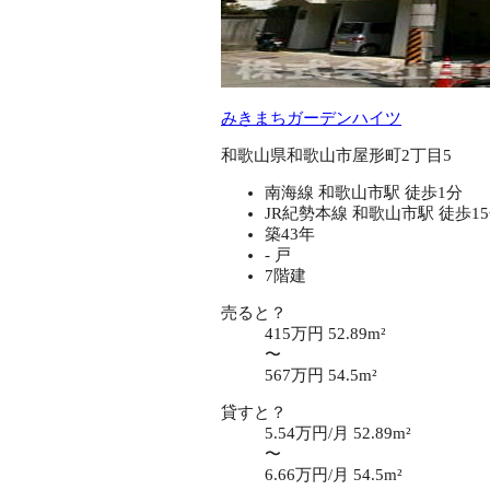
みきまちガーデンハイツ
和歌山県和歌山市屋形町2丁目5
南海線 和歌山市駅 徒歩1分
JR紀勢本線 和歌山市駅 徒歩1
築43年
- 戸
7階建
売ると？
415万円
52.89m²
〜
567万円
54.5m²
貸すと？
5.54万円/月
52.89m²
〜
6.66万円/月
54.5m²