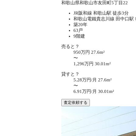
和歌山県和歌山市友田町5丁目22
JR阪和線 和歌山駅 徒歩3分
和歌山電鐵貴志川線 田中口駅 
築20年
63戸
9階建
売ると？
950万円
27.6m²
〜
1,296万円
30.01m²
貸すと？
5.28万円/月
27.6m²
〜
6.91万円/月
30.01m²
査定依頼する