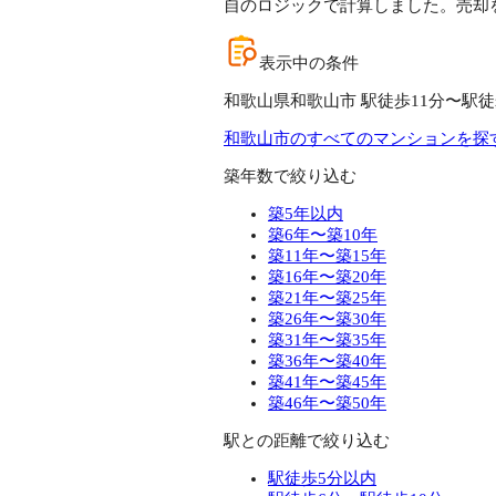
自のロジックで計算しました。売却
表示中の条件
和歌山県和歌山市 駅徒歩11分〜駅徒
和歌山市のすべてのマンションを探
築年数で絞り込む
築5年以内
築6年〜築10年
築11年〜築15年
築16年〜築20年
築21年〜築25年
築26年〜築30年
築31年〜築35年
築36年〜築40年
築41年〜築45年
築46年〜築50年
駅との距離で絞り込む
駅徒歩5分以内