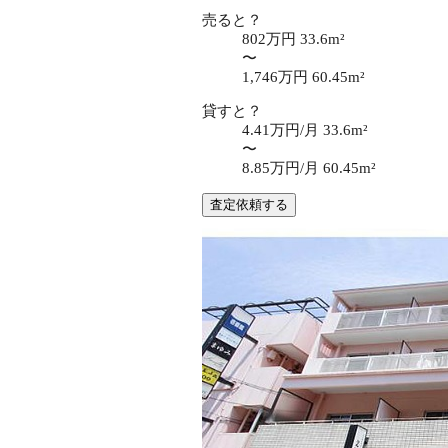
売ると？
802万円
33.6m²
〜
1,746万円
60.45m²
貸すと？
4.41万円/月
33.6m²
〜
8.85万円/月
60.45m²
査定依頼する