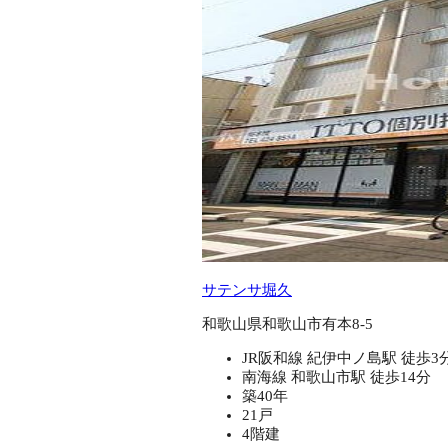
サテンサ堀久
和歌山県和歌山市有本8-5
JR阪和線 紀伊中ノ島駅 徒歩3
南海線 和歌山市駅 徒歩14分
築40年
21戸
4階建