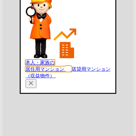
本人・家族の
居住用マンション
賃貸用マンション
（収益物件）