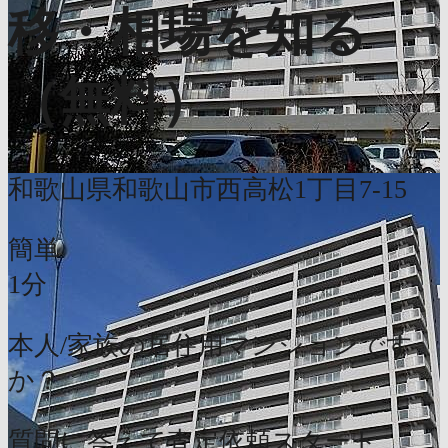
移・相場を知る
（無料）
和歌山県和歌山市西高松1丁目7-15
簡単
1分
本人/家族の居住用マンションです
か？
質問に答えて査定依頼スタート