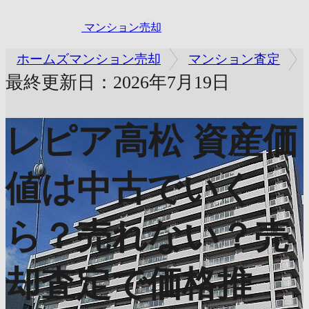
マンション売却
ホームズマンション売却
マンション査定
最終更新日：2026年7月19日
レピア高松
資産価
値は中古でいく
ら？売れない？売
却査定で価格推