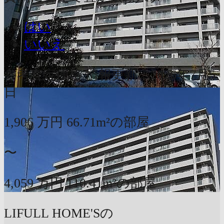
はい
いいえ
参考査定価格
情報更新：2026年7月5
日
1,906
万円
66.71m²の部屋
〜
4,059
万円
110.41m²の部屋
LIFULL HOME'Sの