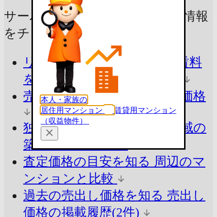
サーパス舟津町の売却に
役立つ情報
をチェック！
リアルな売出し価格・募集賃料
を知る
今の市場価格を把握
売ったらいくら？
参考査定価格
本人・家族の
居住用マンション
賃貸用マンション
（収益物件）
独自ロジックで算出
同じ地域の
築年別の平均価格
査定価格の目安を知る
周辺のマ
ンションと比較
過去の売出し価格を知る
売出し
価格の掲載履歴(2件)