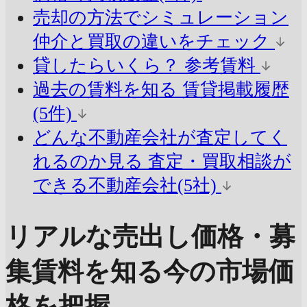
売却の方法でシミュレーション
仲介と買取の違いをチェック
貸したらいくら？
参考賃料
過去の賃料を知る
賃貸掲載履歴
(5件)
どんな不動産会社が査定してく
れるのか見る
査定・買取相談が
できる不動産会社(5社)
リアルな売出し価格・募
集賃料を知る
今の市場価
格を把握