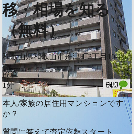
移・相場を知る
（無料）
和歌山県和歌山市舟津町3丁目10-1
簡単
1分
本人/家族の居住用マンションです
か？
質問に答えて査定依頼スタート