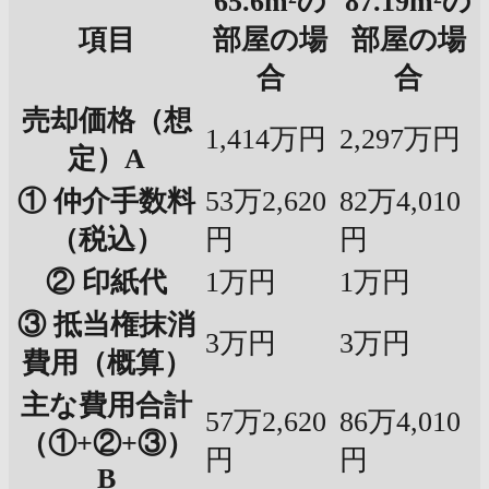
65.6m²の
87.19m²の
項目
部屋の場
部屋の場
合
合
売却価格（想
1,414万円
2,297万円
定）A
① 仲介手数料
53万2,620
82万4,010
（税込）
円
円
② 印紙代
1万円
1万円
③ 抵当権抹消
3万円
3万円
費用（概算）
主な費用合計
57万2,620
86万4,010
（①+②+③）
円
円
B