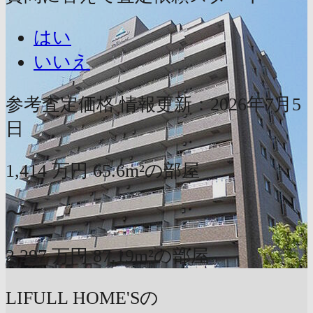
はい
いいえ
参考査定価格
情報更新：2026年7月5
日
1,414
万円
65.6m²の部屋
〜
2,297
万円
87.19m²の部屋
LIFULL HOME'Sの