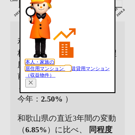
2023.04
2023.07
2023.10
2024.01
2024.04
2024.07
2024.10
2025.01
2025.04
2025.07
2025.10
2026.01
2026.04
和歌山市のマンションの価
格は直近の3年間で
7.29%
程
本人・家族の
度
上昇
しています。（3年
居住用マンション
賃貸用マンション
前→2年前：
-1.36%
、 2年前
（収益物件）
→1年前：
6.12%
、 1年前→
今年：
2.50%
）
和歌山県の直近3年間の変動
（
6.85%
）に比べ、
同程度