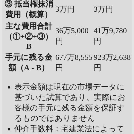
③ 抵当権抹消
3万円
3万円
費用（概算）
主な費用合計
36万5,000
41万9,780
（①+②+③）
円
円
B
手元に残る金
677万8,555
923万2,638
額（A - B）
円
円
表示金額は現在の市場データに
基づいた試算であり、実際にお
客様の手元に残る金額を保証す
るものではありません
仲介手数料：宅建業法によって