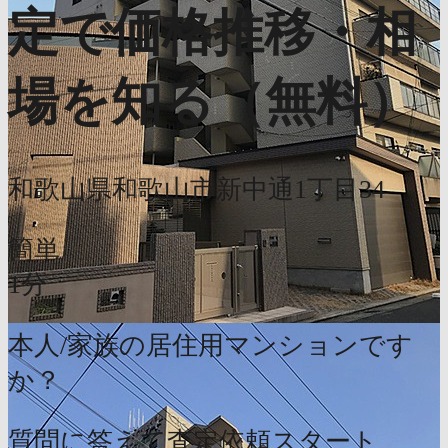
定で価格推移・相
場を知る（無料）
和歌山県和歌山市新中通1丁目34
簡単
1分
本人/家族の居住用マンションです
か？
質問に答えて査定依頼スタート