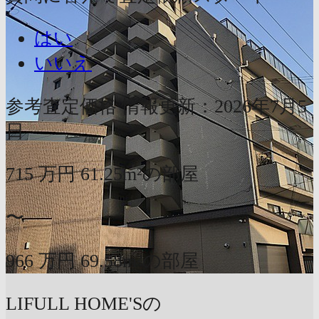
はい
いいえ
参考査定価格
情報更新：2026年7月5
日
715
万円
61.25m²の部屋
〜
966
万円
69.58m²の部屋
LIFULL HOME'Sの