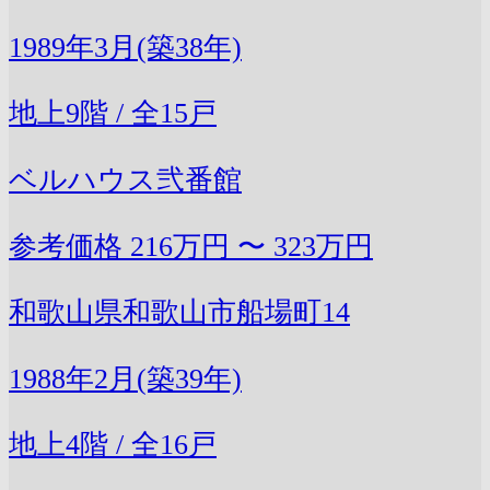
1989年3月(築38年)
地上9階 / 全15戸
ベルハウス弐番館
参考価格
216万円 〜 323万円
和歌山県和歌山市船場町14
1988年2月(築39年)
地上4階 / 全16戸