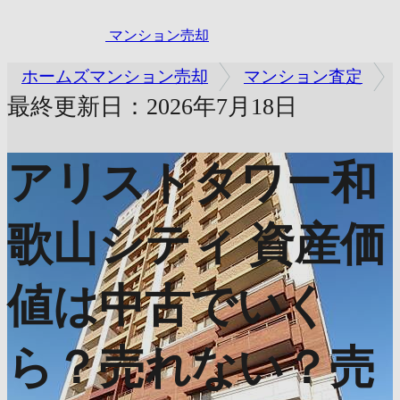
マンション売却
ホームズマンション売却
マンション査定
最終更新日：2026年7月18日
アリストタワー和
歌山シティ
資産価
値は中古でいく
ら？売れない？売