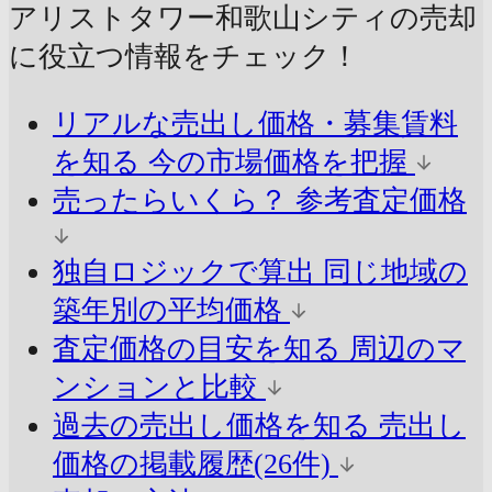
アリストタワー和歌山シティの売却
に
役立つ情報をチェック！
リアルな売出し価格・募集賃料
を知る
今の市場価格を把握
売ったらいくら？
参考査定価格
独自ロジックで算出
同じ地域の
築年別の平均価格
査定価格の目安を知る
周辺のマ
ンションと比較
過去の売出し価格を知る
売出し
価格の掲載履歴(26件)