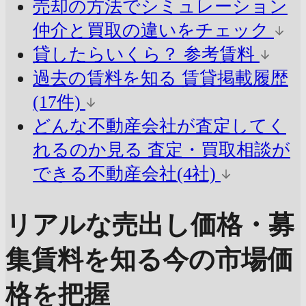
売却の方法でシミュレーション
仲介と買取の違いをチェック
貸したらいくら？
参考賃料
過去の賃料を知る
賃貸掲載履歴
(17件)
どんな不動産会社が査定してく
れるのか見る
査定・買取相談が
できる不動産会社(4社)
リアルな売出し価格・募
集賃料を知る
今の市場価
格を把握