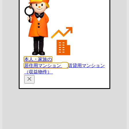
本人・家族の
居住用マンション
賃貸用マンション
（収益物件）