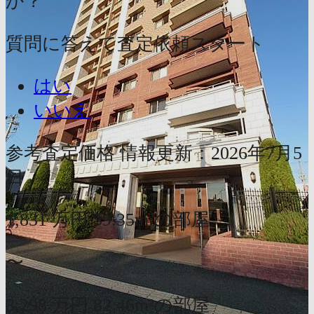
か？
質問に答えて査定依頼スタート
はい
いいえ
参考査定価格
情報更新：2026年7月5
日
1,831
万円
59.35m²の部屋
〜
3,298
万円
82.46m²の部屋