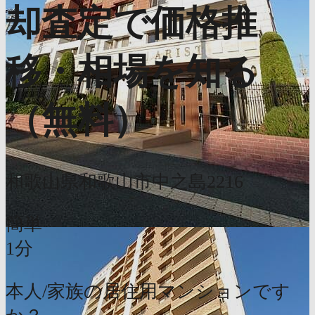
却査定で価格推
移・相場を知る
（無料）
和歌山県和歌山市中之島2216
簡単
1分
本人/家族の居住用マンションです