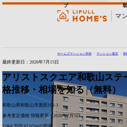
プ
マ
ホームズマンション売却
マンション査定
和
最終更新日：2026年7月15日
アリストスクエア和歌山ステ
格推移・相場を知る（無料）
和歌山県和歌山市黒田102-3
参考査定価格
情報更新：2026年7月5日
2,064
万円
67.67m²の部屋