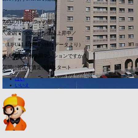
〜
2,652
万円
71.29m²の部屋
＼全国でマンション価格上昇中／
（LIFULL HOME'S独自データより）
本人/家族の居住用マンションですか？
質問に答えて査定依頼スタート
はい
いいえ