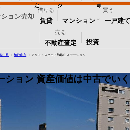
取
定
ジ
却
借りる
買う
ンション売却
賃貸
マンション
一戸建
売る
その他
投資
不動産査定
歌山県
和歌山市
アリストスクエア和歌山ステーション
ーション
資産価値は中古でい