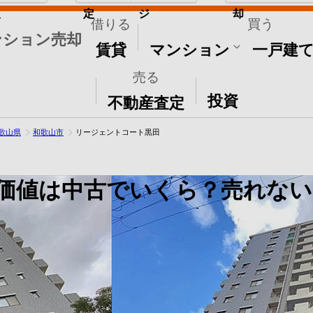
取
定
ジ
却
借りる
買う
ンション売却
賃貸
マンション
一戸建
売る
その他
投資
不動産査定
歌山県
和歌山市
リージェントコート黒田
価値は中古でいくら？売れない