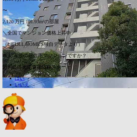
〜
2,120
万円
101.93m²の部屋
＼全国でマンション価格上昇中／
（LIFULL HOME'S独自データより）
本人/家族の居住用マンションですか？
質問に答えて査定依頼スタート
はい
いいえ