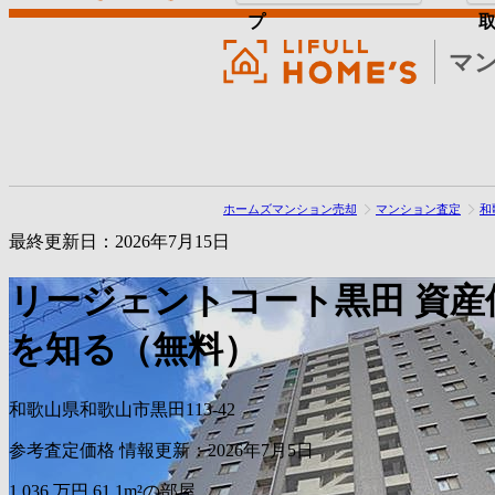
プ
マ
ホームズマンション売却
マンション査定
和
最終更新日：2026年7月15日
リージェントコート黒田
資産
を知る（無料）
和歌山県和歌山市黒田113-42
参考査定価格
情報更新：2026年7月5日
1,036
万円
61.1m²の部屋