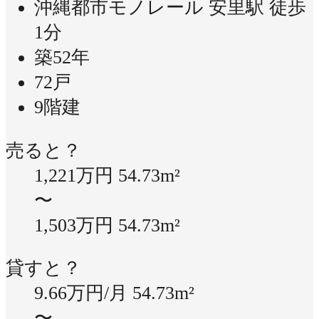
沖縄都市モノレール 安里駅 徒歩
1分
築52年
72戸
9階建
売ると？
1,221万円
54.73m²
〜
1,503万円
54.73m²
貸すと？
9.66万円/月
54.73m²
〜