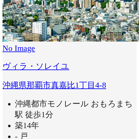
No Image
ヴィラ・ソレイユ
沖縄県那覇市真嘉比1丁目4-8
沖縄都市モノレール おもろまち
駅 徒歩1分
築14年
- 戸