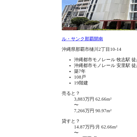
ル・サンク那覇開南
沖縄県那覇市樋川2丁目10-14
沖縄都市モノレール 牧志駅 徒
沖縄都市モノレール 安里駅 徒
築7年
108戸
19階建
売ると？
3,883万円
62.66m²
〜
7,266万円
90.97m²
貸すと？
14.87万円/月
62.66m²
〜