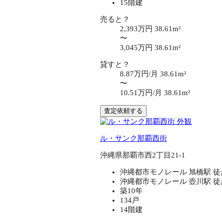
15階建
売ると？
2,393万円
38.61m²
〜
3,045万円
38.61m²
貸すと？
8.87万円/月
38.61m²
〜
10.51万円/月
38.61m²
査定依頼する
ル・サンク那覇西街
沖縄県那覇市西2丁目21-1
沖縄都市モノレール 旭橋駅 徒
沖縄都市モノレール 壺川駅 徒
築10年
134戸
14階建