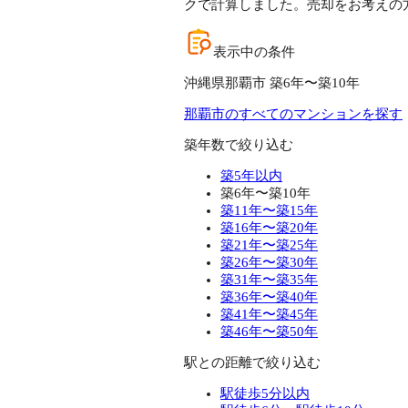
クで計算しました。売却をお考えの
表示中の条件
沖縄県那覇市 築6年〜築10年
那覇市のすべてのマンションを探す
築年数で絞り込む
築5年以内
築6年〜築10年
築11年〜築15年
築16年〜築20年
築21年〜築25年
築26年〜築30年
築31年〜築35年
築36年〜築40年
築41年〜築45年
築46年〜築50年
駅との距離で絞り込む
駅徒歩5分以内