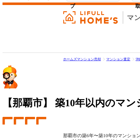
プ
マ
ホームズマンション売却
マンション査定
沖
【那覇市】
築10年以内のマン
那覇市の築6年〜築10年のマンション