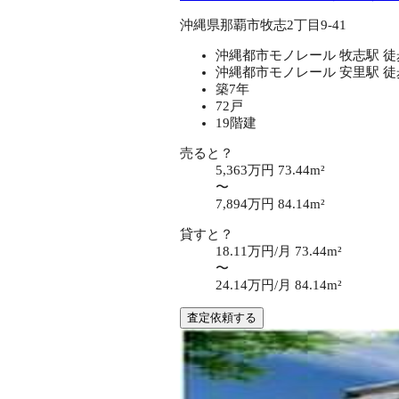
沖縄県那覇市牧志2丁目9-41
沖縄都市モノレール 牧志駅 徒
沖縄都市モノレール 安里駅 徒
築7年
72戸
19階建
売ると？
5,363万円
73.44m²
〜
7,894万円
84.14m²
貸すと？
18.11万円/月
73.44m²
〜
24.14万円/月
84.14m²
査定依頼する