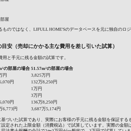
²の部屋
ものではなく、LIFULL HOME'Sのデータベースを元に独自の
の目安（売却にかかる主な費用を差し引いた試算）
費用と手元に残る金額の試算です。
57m²の部屋の場合
51.57m²の部屋の場合
9万円
3,825万円
6,070円
132万8,250円
1万円
3万円
6,070円
136万8,250円
2万6,773円
3,687万5,174円
に基づいた試算であり、実際にお客様の手元に残る金額を保証する
て設定された上限金額（消費税込）で試算しています。実際の金額
司法書士報酬の合計で2〜3万円が一般的で、3万円で試算してい