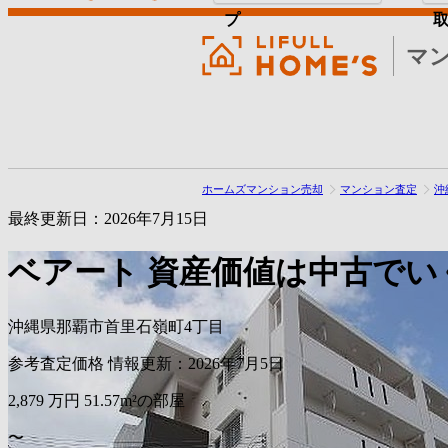
プ
マ
ホームズマンション売却
マンション査定
沖
最終更新日：2026年7月15日
ベアート
資産価値は中古でい
沖縄県那覇市首里石嶺町4丁目
参考査定価格
情報更新：2026年7月5日
2,879
万円
51.57m²の部屋
〜