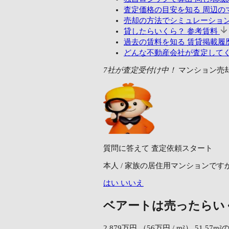
査定価格の目安を知る
周辺の
売却の方法でシミュレーショ
貸したらいくら？
参考賃料
過去の賃料を知る
賃貸掲載履歴
どんな不動産会社が査定して
7社が査定受付け中！
マンション売
質問に答えて
査定依頼スタート
本人 / 家族の居住用マンションです
はい
いいえ
ベアートは売ったらい
2,879万円
（56万円 / m²）
51.57m