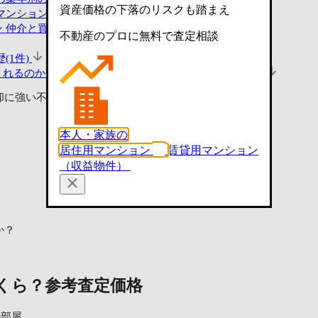
資産価格の下落のリスクも踏まえ
マンションと比較
ン
仲介と買取の違いをチェック
不動産のプロに無料で査定相談
(1件)
くれるのか見る
査定・買取相談ができる不動産会社(7社)
却に強い不動産会社に査定依頼
本人・家族の
居住用マンション
賃貸用マンション
（収益物件）
か？
くら？
参考査定価格
²の部屋