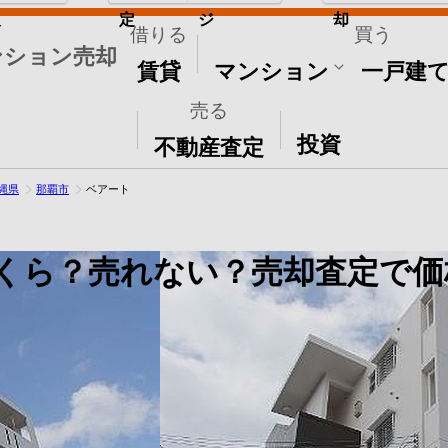
取
定
ジ
却
借りる
買う
ンション売却
賃貸
マンション
一戸建
売る
その他
投資
不動産査定
縄県
那覇市
ベアート
くら？売れない？売却査定で価