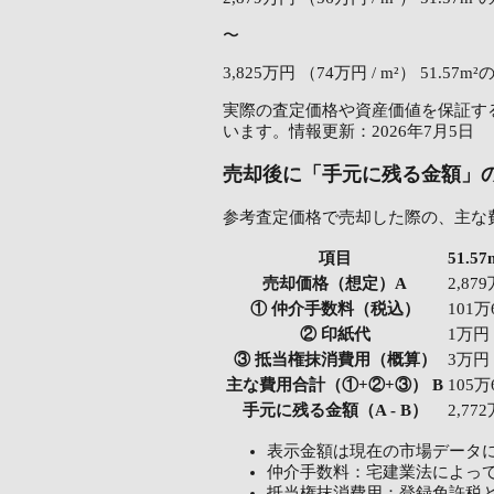
〜
3,825万円
（74万円 / m²）
51.57m
実際の査定価格や資産価値を保証する
います。情報更新：2026年7月5日
売却後に「手元に残る金額」
参考査定価格で売却した際の、主な
項目
51.
売却価格（想定）A
2,87
① 仲介手数料（税込）
101万
② 印紙代
1万円
③ 抵当権抹消費用（概算）
3万円
主な費用合計（①+②+③） B
105万
手元に残る金額（A - B）
2,77
表示金額は現在の市場データ
仲介手数料：宅建業法によっ
抵当権抹消費用：登録免許税と