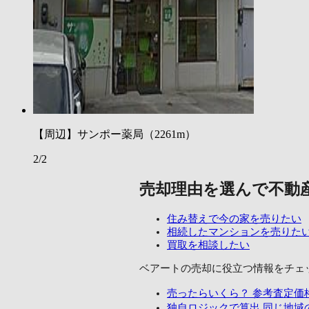
【周辺】サンポー薬局（2261m）
2/2
売却理由を選んで不動
住み替えで今の家を売りたい
相続したマンションを売りた
買取を相談したい
ベアートの売却に
役立つ情報をチェ
売ったらいくら？
参考査定価
独自ロジックで算出
同じ地域