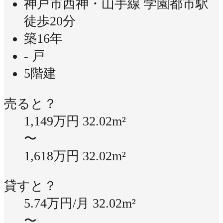
神戸市西神・山手線 学園都市駅
徒歩20分
築16年
- 戸
5階建
売ると？
1,149万円
32.02m²
〜
1,618万円
32.02m²
貸すと？
5.74万円/月
32.02m²
〜