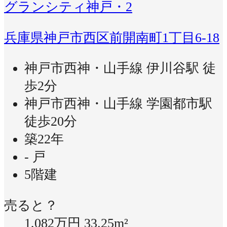
グランシティ神戸・2
兵庫県神戸市西区前開南町1丁目6-18
神戸市西神・山手線 伊川谷駅 徒
歩2分
神戸市西神・山手線 学園都市駅
徒歩20分
築22年
- 戸
5階建
売ると？
1,082万円
33.25m²