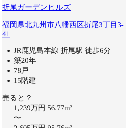
折尾ガーデンヒルズ
福岡県北九州市八幡西区折尾3丁目3-
41
JR鹿児島本線 折尾駅 徒歩6分
築20年
78戸
15階建
売ると？
1,239万円
56.77m²
〜
2,605万円
95.76m²