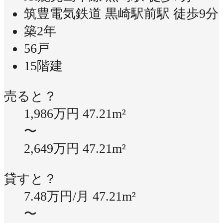
筑豊電気鉄道 黒崎駅前駅 徒歩9分
築2年
56戸
15階建
売ると？
1,986万円
47.21m²
〜
2,649万円
47.21m²
貸すと？
7.48万円/月
47.21m²
〜