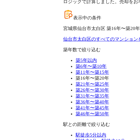
ロジックで計算しました。売却をお
表示中の条件
宮城県仙台市太白区 築16年〜築20年
仙台市太白区のすべてのマンション
築年数で絞り込む
築5年以内
築6年〜築10年
築11年〜築15年
築16年〜築20年
築21年〜築25年
築26年〜築30年
築31年〜築35年
築36年〜築40年
築41年〜築45年
築46年〜築50年
駅との距離で絞り込む
駅徒歩5分以内