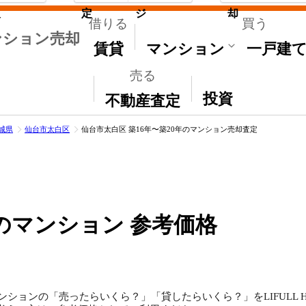
取
定
ジ
却
借りる
買う
ンション売却
賃貸
マンション
一戸建
売る
その他
投資
不動産査定
城県
仙台市太白区
仙台市太白区 築16年〜築20年のマンション売却査定
のマンション 参考価格
ンションの「売ったらいくら？」「貸したらいくら？」をLIFULL 