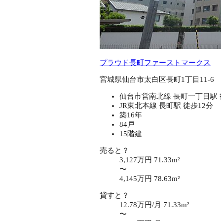
プラウド長町ファーストマークス
宮城県仙台市太白区長町1丁目11-6
仙台市営南北線 長町一丁目駅 
JR東北本線 長町駅 徒歩12分
築16年
84戸
15階建
売ると？
3,127万円
71.33m²
〜
4,145万円
78.63m²
貸すと？
12.78万円/月
71.33m²
〜