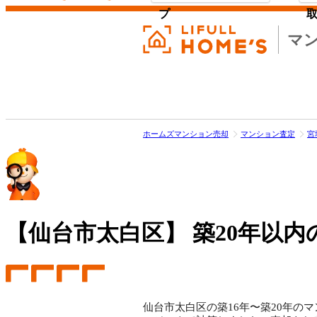
プ
マ
ホームズマンション売却
マンション査定
宮
【仙台市太白区】
築20年以内
仙台市太白区の築16年〜築20年のマ