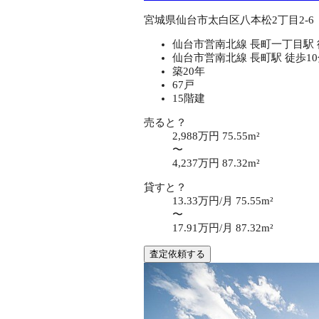
宮城県仙台市太白区八本松2丁目2-6
仙台市営南北線 長町一丁目駅 
仙台市営南北線 長町駅 徒歩1
築20年
67戸
15階建
売ると？
2,988万円
75.55m²
〜
4,237万円
87.32m²
貸すと？
13.33万円/月
75.55m²
〜
17.91万円/月
87.32m²
査定依頼する