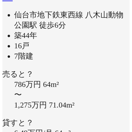
仙台市地下鉄東西線 八木山動物
公園駅 徒歩6分
築44年
16戸
7階建
売ると？
786万円
64m²
〜
1,275万円
71.04m²
貸すと？