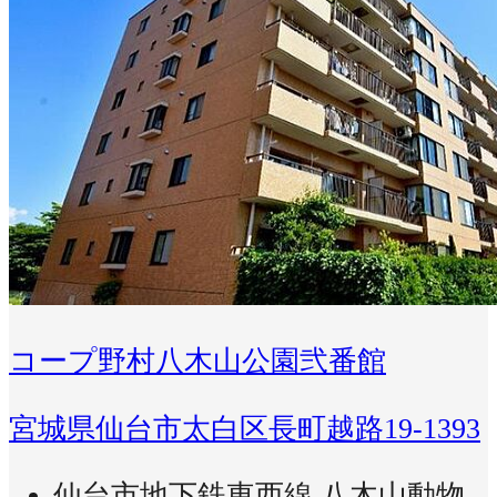
コープ野村八木山公園弐番館
宮城県仙台市太白区長町越路19-1393
仙台市地下鉄東西線 八木山動物