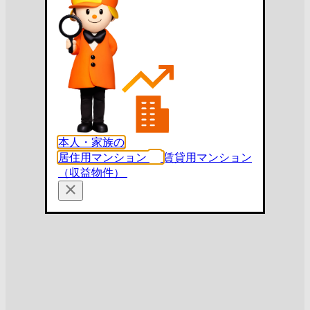
本人・家族の
居住用マンション
賃貸用マンション
（収益物件）