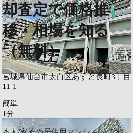
却査定で価格推
移・相場を知る
（無料）
宮城県仙台市太白区あすと長町3丁目
11-1
簡単
1分
本人/家族の居住用マンションです