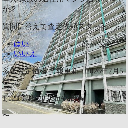
か？
質問に答えて査定依頼スタート
はい
いいえ
参考査定価格
情報更新：2026年7月5
日
1,123
万円
28.03m²の部屋
〜