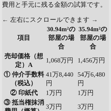
費用と手元に残る金額の試算です。
← 左右にスクロールできます →
30.94m²の
35.94m²の
項目
部屋の場
部屋の場
合
合
売却価格（想
1,068万円
1,456万円
定）A
① 仲介手数料
41万8,440
54万6,480
（税込）
円
円
② 印紙代
1万円
1万円
③ 抵当権抹消
3万円
3万円