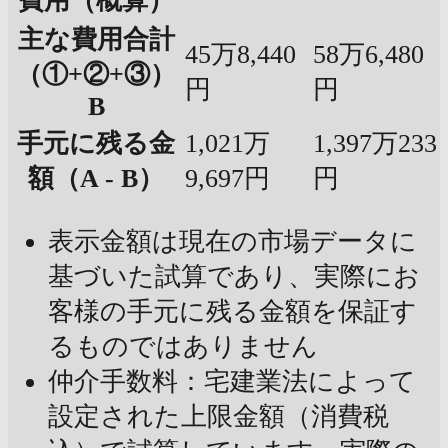
費用（概算）
主な費用合計
45万8,440
58万6,480
（①+②+③）
円
円
B
手元に残る金
1,021万
1,397万233
額（A - B）
9,697円
円
表示金額は現在の市場データに
基づいた試算であり、実際にお
客様の手元に残る金額を保証す
るものではありません
仲介手数料：宅建業法によって
設定された上限金額（消費税