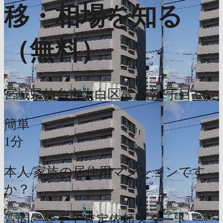
移・相場を知る
（無料）
宮城県仙台市太白区富沢南1丁目3-6
簡単
1分
本人/家族の居住用マンションです
か？
質問に答えて査定依頼スタート