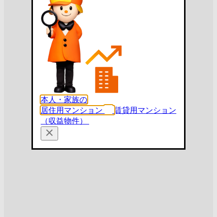
本人・家族の
居住用マンション
賃貸用マンション
（収益物件）