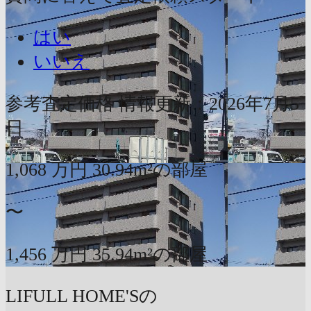
はい
いいえ
参考査定価格
情報更新：2026年7月5
日
1,068
万円
30.94m²の部屋
〜
1,456
万円
35.94m²の部屋
LIFULL HOME'Sの