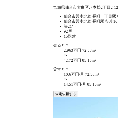
宮城県仙台市太白区八本松2丁目2-1
仙台市営南北線 長町一丁目駅 
仙台市営南北線 長町駅 徒歩1
築21年
92戸
15階建
売ると？
2,963万円
72.58m²
〜
4,172万円
85.15m²
貸すと？
10.6万円/月
72.58m²
〜
14.51万円/月
85.15m²
査定依頼する