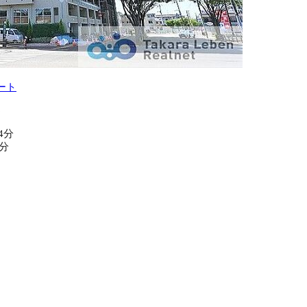
ート
6
4分
5分