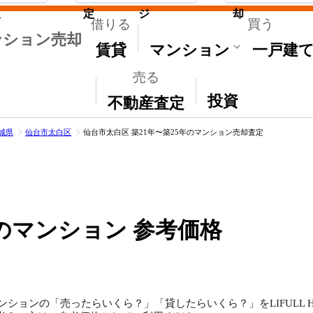
取
定
ジ
却
借りる
買う
ンション売却
賃貸
マンション
一戸建
売る
その他
投資
不動産査定
城県
仙台市太白区
仙台市太白区 築21年〜築25年のマンション売却査定
のマンション 参考価格
ンションの「売ったらいくら？」「貸したらいくら？」をLIFULL 