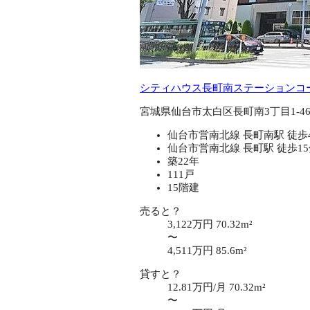
シティハウス長町南ステーションコ
宮城県仙台市太白区長町南3丁目1-4
仙台市営南北線 長町南駅 徒歩
仙台市営南北線 長町駅 徒歩1
築22年
111戸
15階建
売ると？
3,122万円
70.32m²
〜
4,511万円
85.6m²
貸すと？
12.81万円/月
70.32m²
〜