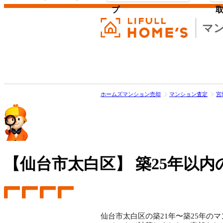
プ
マ
ホームズマンション売却
マンション査定
宮
【仙台市太白区】
築25年以内
仙台市太白区の築21年〜築25年のマ