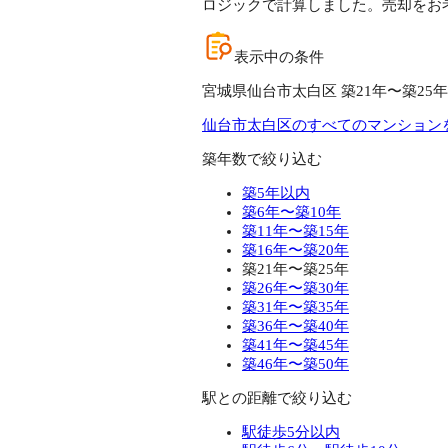
ロジックで計算しました。売却をお
表示中の条件
宮城県仙台市太白区 築21年〜築25年
仙台市太白区のすべてのマンション
築年数で絞り込む
築5年以内
築6年〜築10年
築11年〜築15年
築16年〜築20年
築21年〜築25年
築26年〜築30年
築31年〜築35年
築36年〜築40年
築41年〜築45年
築46年〜築50年
駅との距離で絞り込む
駅徒歩5分以内