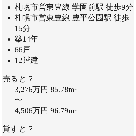
札幌市営東豊線 学園前駅 徒歩9分
札幌市営東豊線 豊平公園駅 徒歩
15分
築14年
66戸
12階建
売ると？
3,276万円
85.78m²
〜
4,506万円
96.79m²
貸すと？