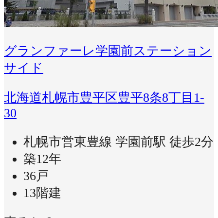
グランファーレ学園前ステーション
サイド
北海道札幌市豊平区豊平8条8丁目1-
30
札幌市営東豊線 学園前駅 徒歩2分
築12年
36戸
13階建