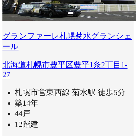
グランファーレ札幌菊水グランシェ
ール
北海道札幌市豊平区豊平1条2丁目1-
27
札幌市営東西線 菊水駅 徒歩5分
築14年
44戸
12階建