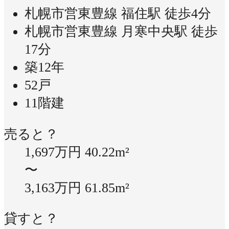
札幌市営東豊線 福住駅 徒歩4分
札幌市営東豊線 月寒中央駅 徒歩
17分
築12年
52戸
11階建
売ると？
1,697万円
40.22m²
〜
3,163万円
61.85m²
貸すと？