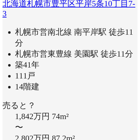
北海道札幌市豊平区平岸5条10丁目7-
3
札幌市営南北線 南平岸駅 徒歩11
分
札幌市営東豊線 美園駅 徒歩11分
築41年
111戸
14階建
売ると？
1,842万円
74m²
〜
2,802万円
87.2m²