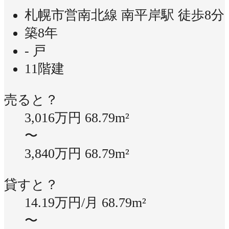
札幌市営南北線 南平岸駅 徒歩8分
築8年
- 戸
11階建
売ると？
3,016万円
68.79m²
〜
3,840万円
68.79m²
貸すと？
14.19万円/月
68.79m²
〜