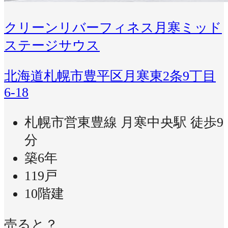
クリーンリバーフィネス月寒ミッド
ステージサウス
北海道札幌市豊平区月寒東2条9丁目
6-18
札幌市営東豊線 月寒中央駅 徒歩9
分
築6年
119戸
10階建
売ると？