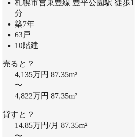
札幌市営東豊線 豊平公園駅 徒歩1
分
築7年
63戸
10階建
売ると？
4,135万円
87.35m²
〜
4,822万円
87.35m²
貸すと？
14.85万円/月
87.35m²
〜