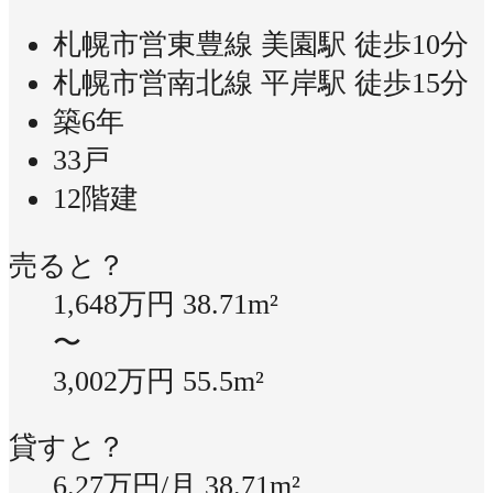
札幌市営東豊線 美園駅 徒歩10分
札幌市営南北線 平岸駅 徒歩15分
築6年
33戸
12階建
売ると？
1,648万円
38.71m²
〜
3,002万円
55.5m²
貸すと？
6.27万円/月
38.71m²