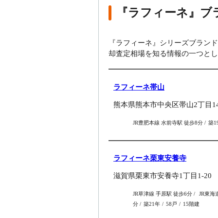
『ラフィーネ』ブ
『ラフィーネ』シリーズブランド
却査定相場を知る情報の一つとし
ラフィーネ帯山
熊本県熊本市中央区帯山2丁目14-
JR豊肥本線 水前寺駅 徒歩8分
築1
ラフィーネ栗東安養寺
滋賀県栗東市安養寺1丁目1-20
JR草津線 手原駅 徒歩6分
JR東海
分
築21年
58戸
15階建