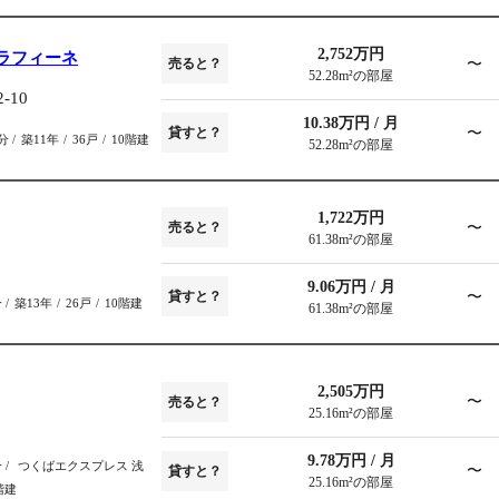
2,752万円
ラフィーネ
〜
売ると？
52.28m²の部屋
10
10.38万円 / 月
〜
貸すと？
0分
築11年
36戸
10階建
52.28m²の部屋
1,722万円
〜
売ると？
61.38m²の部屋
9.06万円 / 月
〜
貸すと？
分
築13年
26戸
10階建
61.38m²の部屋
2,505万円
〜
売ると？
25.16m²の部屋
9.78万円 / 月
分
つくばエクスプレス 浅
〜
貸すと？
25.16m²の部屋
階建