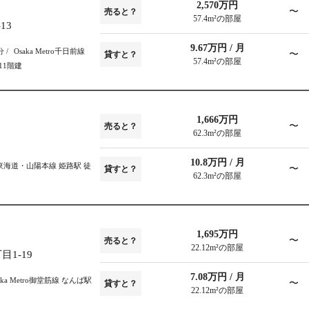
2,570万円
〜
売ると？
57.4m²の部屋
13
9.67万円 / 月
5分
Osaka Metro千日前線
〜
貸すと？
57.4m²の部屋
11階建
1,666万円
〜
売ると？
62.3m²の部屋
10.8万円 / 月
東海道・山陽本線 姫路駅 徒
〜
貸すと？
62.3m²の部屋
1,695万円
〜
売ると？
22.12m²の部屋
1-19
7.08万円 / 月
aka Metro御堂筋線 なんば駅
〜
貸すと？
22.12m²の部屋