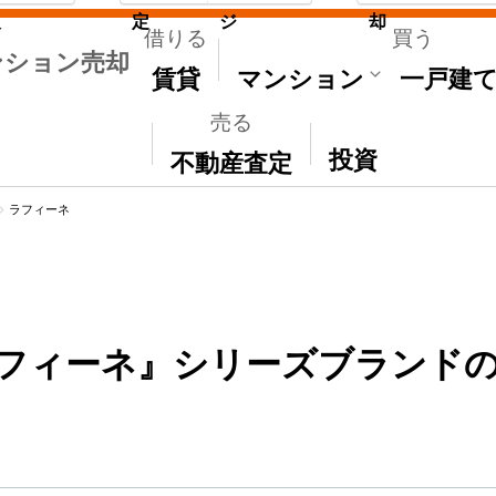
取
定
ジ
却
借りる
買う
ンション売却
賃貸
マンション
一戸建
売る
その他
投資
不動産査定
ラフィーネ
フィーネ』シリーズブランドの