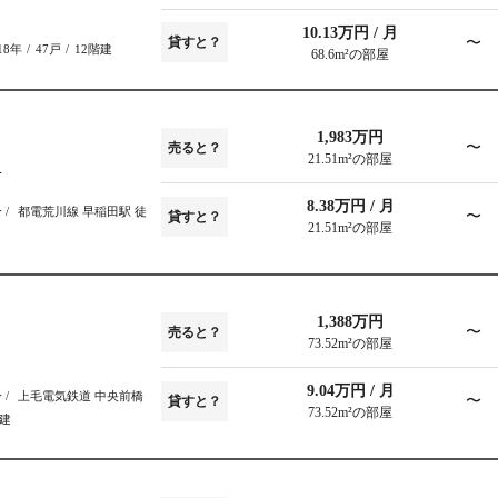
10.13万円 / 月
〜
貸すと？
18年
47戸
12階建
68.6m²の部屋
1,983万円
〜
売ると？
21.51m²の部屋
4
8.38万円 / 月
分
都電荒川線 早稲田駅 徒
〜
貸すと？
21.51m²の部屋
1,388万円
〜
売ると？
73.52m²の部屋
9.04万円 / 月
分
上毛電気鉄道 中央前橋
〜
貸すと？
73.52m²の部屋
階建