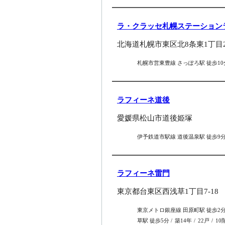
ラ・クラッセ札幌ステーション
北海道札幌市東区北8条東1丁目2-
札幌市営東豊線 さっぽろ駅 徒歩1
ラフィーネ道後
愛媛県松山市道後姫塚
伊予鉄道市駅線 道後温泉駅 徒歩9
ラフィーネ雷門
東京都台東区西浅草1丁目7-18
東京メトロ銀座線 田原町駅 徒歩2
草駅 徒歩5分
築14年
22戸
10