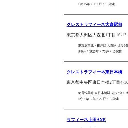
築15年
118戸
13階建
クレストラフィーネ大森駅前
東京都大田区大森北1丁目16-13
JR京浜東北・根岸線 大森駅 徒歩3
歩8分
築23年
73戸
13階建
クレストラフィーネ東日本橋
東京都中央区東日本橋2丁目4-1
都営浅草線 東日本橋駅 徒歩2分
4分
築12年
22戸
12階建
ラフィーネ上田AXE