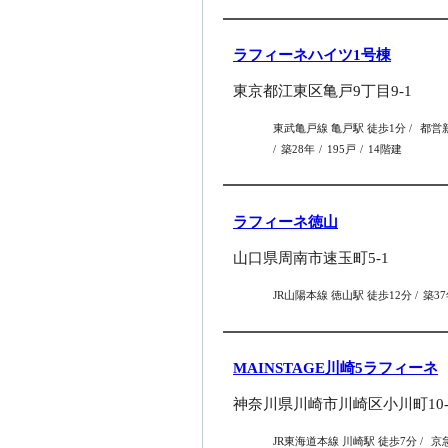
ラフィーネハイツ1号棟
東京都江東区亀戸9丁目9-1
東武亀戸線 亀戸駅 徒歩1分
都営新
築28年
195戸
14階建
ラフィーネ徳山
山口県周南市速玉町5-1
JR山陽本線 徳山駅 徒歩12分
築3
MAINSTAGE川崎5ラフィーネ
神奈川県川崎市川崎区小川町10-
JR東海道本線 川崎駅 徒歩7分
京急