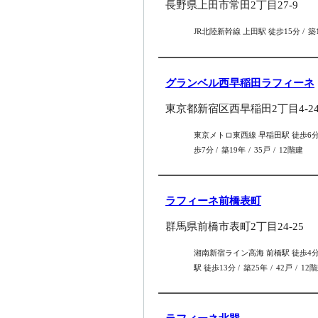
長野県上田市常田2丁目27-9
JR北陸新幹線 上田駅 徒歩15分
築
グランベル西早稲田ラフィーネ
東京都新宿区西早稲田2丁目4-2
東京メトロ東西線 早稲田駅 徒歩6
歩7分
築19年
35戸
12階建
ラフィーネ前橋表町
群馬県前橋市表町2丁目24-25
湘南新宿ライン高海 前橋駅 徒歩4
駅 徒歩13分
築25年
42戸
12