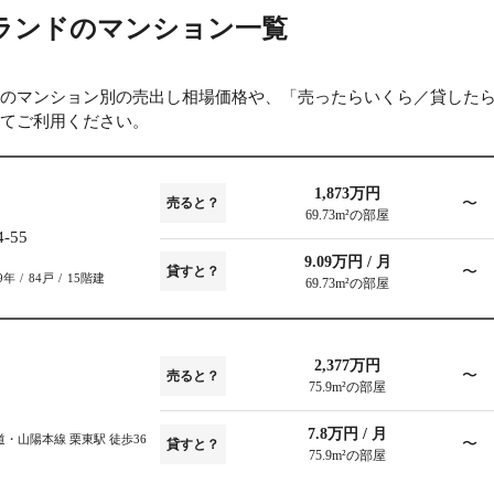
ランドのマンション一覧
のマンション別の売出し相場価格や、「売ったらいくら／貸した
てご利用ください。
1,873万円
〜
売ると？
69.73m²の部屋
55
9.09万円 / 月
〜
貸すと？
9年
84戸
15階建
69.73m²の部屋
2,377万円
〜
売ると？
75.9m²の部屋
7.8万円 / 月
道・山陽本線 栗東駅 徒歩36
〜
貸すと？
75.9m²の部屋