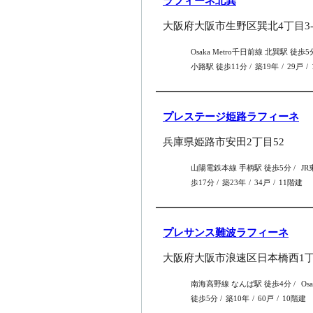
ラフィーネ北巽
大阪府大阪市生野区巽北4丁目3-
Osaka Metro千日前線 北巽駅 徒歩
小路駅 徒歩11分
築19年
29戸
プレステージ姫路ラフィーネ
兵庫県姫路市安田2丁目52
山陽電鉄本線 手柄駅 徒歩5分
JR
歩17分
築23年
34戸
11階建
プレサンス難波ラフィーネ
大阪府大阪市浪速区日本橋西1丁目
南海高野線 なんば駅 徒歩4分
Os
徒歩5分
築10年
60戸
10階建