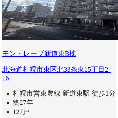
モン・レーブ新道東B棟
北海道札幌市東区北33条東15丁目2-
16
札幌市営東豊線 新道東駅 徒歩1分
築27年
127戸