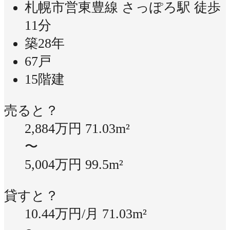
札幌市営東豊線 さっぽろ駅 徒歩
11分
築28年
67戸
15階建
売ると？
2,884万円
71.03m²
〜
5,004万円
99.5m²
貸すと？
10.44万円/月
71.03m²