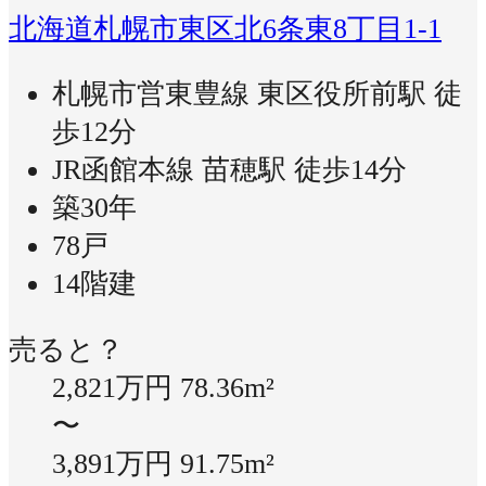
北海道札幌市東区北6条東8丁目1-1
札幌市営東豊線 東区役所前駅 徒
歩12分
JR函館本線 苗穂駅 徒歩14分
築30年
78戸
14階建
売ると？
2,821万円
78.36m²
〜
3,891万円
91.75m²