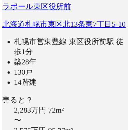
ラポール東区役所前
北海道札幌市東区北13条東7丁目5-10
札幌市営東豊線 東区役所前駅 徒
歩1分
築28年
130戸
14階建
売ると？
2,283万円
72m²
〜