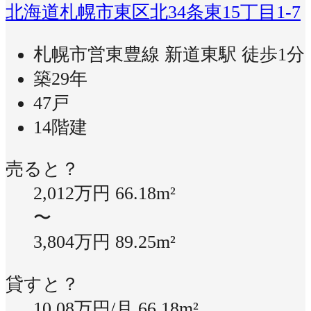
北海道札幌市東区北34条東15丁目1-7
札幌市営東豊線 新道東駅 徒歩1分
築29年
47戸
14階建
売ると？
2,012万円
66.18m²
〜
3,804万円
89.25m²
貸すと？
10.08万円/月
66.18m²