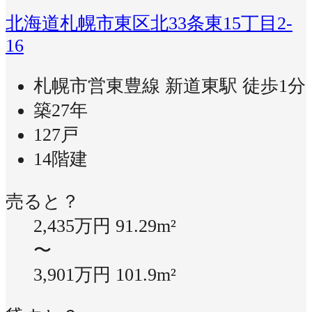
北海道札幌市東区北33条東15丁目2-
16
札幌市営東豊線 新道東駅 徒歩1分
築27年
127戸
14階建
売ると？
2,435万円
91.29m²
〜
3,901万円
101.9m²