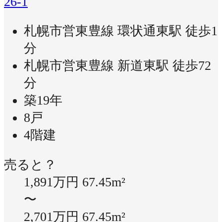
26-1
札幌市営東豊線 環状通東駅 徒歩1
分
札幌市営東豊線 新道東駅 徒歩72
分
築19年
8戸
4階建
売ると？
1,891万円
67.45m²
〜
2,701万円
67.45m²