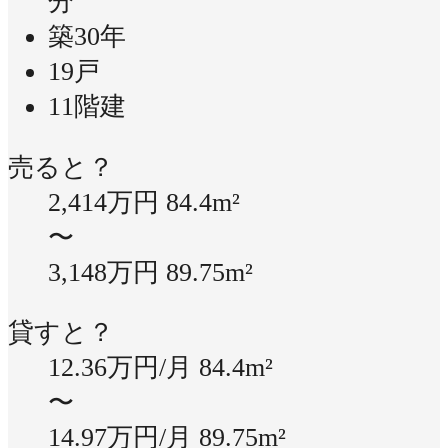
分
築30年
19戸
11階建
売ると？
2,414万円
84.4m²
〜
3,148万円
89.75m²
貸すと？
12.36万円/月
84.4m²
〜
14.97万円/月
89.75m²