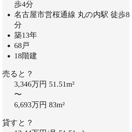
歩4分
名古屋市営桜通線 丸の内駅 徒歩8
分
築13年
68戸
18階建
売ると？
3,346万円
51.51m²
〜
6,693万円
83m²
貸すと？