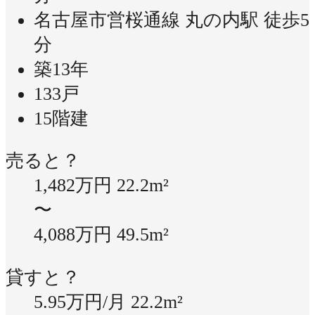
名古屋市営桜通線 丸の内駅 徒歩5
分
築13年
133戸
15階建
売ると？
1,482万円
22.2m²
〜
4,088万円
49.5m²
貸すと？
5.95万円/月
22.2m²