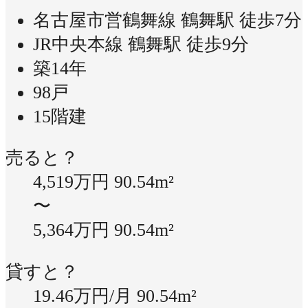
名古屋市営鶴舞線 鶴舞駅 徒歩7分
JR中央本線 鶴舞駅 徒歩9分
築14年
98戸
15階建
売ると？
4,519万円
90.54m²
〜
5,364万円
90.54m²
貸すと？
19.46万円/月
90.54m²