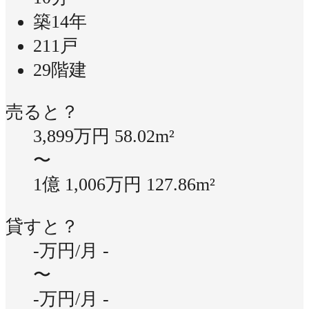
築14年
211戸
29階建
売ると？
3,899万円
58.02m²
〜
1億 1,006万円
127.86m²
貸すと？
-万円/月
-
〜
-万円/月
-