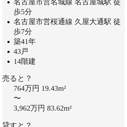
名古屋市営名城線 名古屋城駅 徒
歩5分
名古屋市営桜通線 久屋大通駅 徒
歩7分
築41年
43戸
14階建
売ると？
764万円
19.43m²
〜
3,962万円
83.62m²
貸すと？