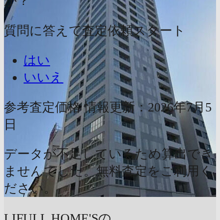
か？
質問に答えて査定依頼スタート
はい
いいえ
参考査定価格
情報更新：2026年7月5
日
データが不足しているため算出でき
ませんでした。無料査定をご利用く
ださい。
LIFULL HOME'Sの