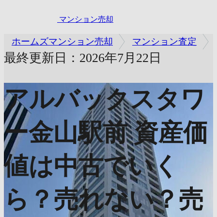
マンション売却
ホームズマンション売却
マンション査定
最終更新日：2026年7月22日
アルバックスタワ
ー金山駅前
資産価
値は中古でいく
ら？売れない？売