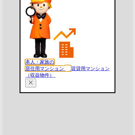
本人・家族の
居住用マンション
賃貸用マンション
（収益物件）