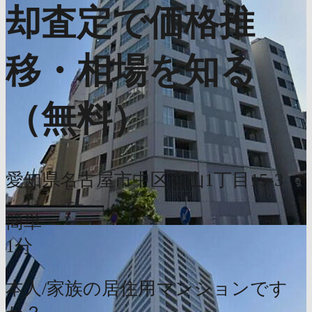
却査定で価格推
移・相場を知る
（無料）
愛知県名古屋市中区金山1丁目15-3
簡単
1分
本人/家族の居住用マンションです