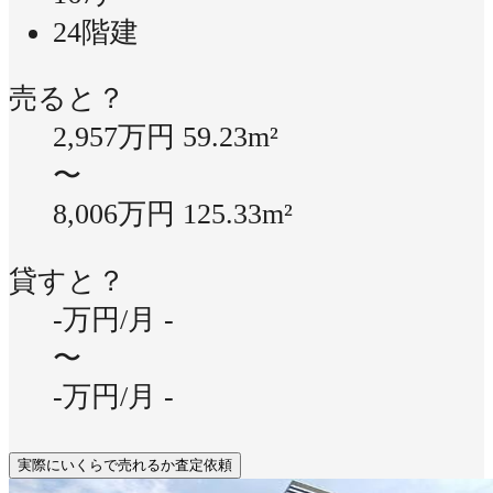
24階建
売ると？
2,957万円
59.23m²
〜
8,006万円
125.33m²
貸すと？
-万円/月
-
〜
-万円/月
-
実際にいくらで売れるか査定依頼