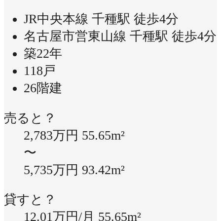
JR中央本線 千種駅 徒歩4分
名古屋市営東山線 千種駅 徒歩4分
築22年
118戸
26階建
売ると？
2,783万円
55.65m²
〜
5,735万円
93.42m²
貸すと？
12.01万円/月
55.65m²