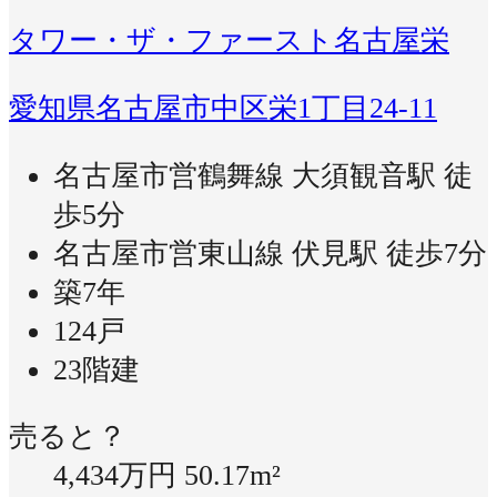
タワー・ザ・ファースト名古屋栄
愛知県名古屋市中区栄1丁目24-11
名古屋市営鶴舞線 大須観音駅 徒
歩5分
名古屋市営東山線 伏見駅 徒歩7分
築7年
124戸
23階建
売ると？
4,434万円
50.17m²