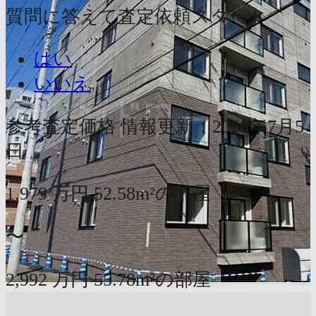
質問に答えて査定依頼スタート
はい
いいえ
参考査定価格
情報更新：2026年7月5
日
1,979
万円
52.58m²の部屋
〜
2,992
万円
55.78m²の部屋