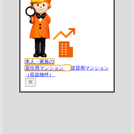
本人・家族の
居住用マンション
賃貸用マンション
（収益物件）