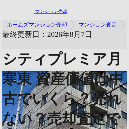
マンション売却
ホームズマンション売却
マンション査定
最終更新日：2026年8月7日
シティプレミア月
寒東
資産価値は中
古でいくら？売れ
ない？売却査定で