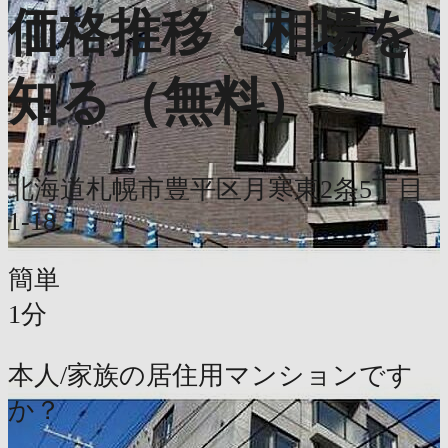
価格推移・相場を
知る（無料）
北海道札幌市豊平区月寒東2条5丁目
1-18
簡単
1分
本人/家族の居住用マンションです
か？