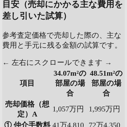
目安（売却にかかる主な費用を
差し引いた試算）
参考査定価格で売却した際の、主な
費用と手元に残る金額の試算です。
← 左右にスクロールできます →
34.07m²の
48.51m²の
項目
部屋の場
部屋の場
合
合
売却価格（想
1,057万円
1,995万円
定）A
① 仲介手数料
41万4,810
72万4,350