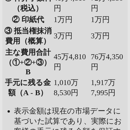
（税込）
円
円
② 印紙代
1万円
1万円
③ 抵当権抹消
3万円
3万円
費用（概算）
主な費用合計
45万4,810
76万4,350
（①+②+③）
円
円
B
手元に残る金
1,010万
1,917万
額（A - B）
8,530円
7,995円
表示金額は現在の市場データに
基づいた試算であり、実際にお