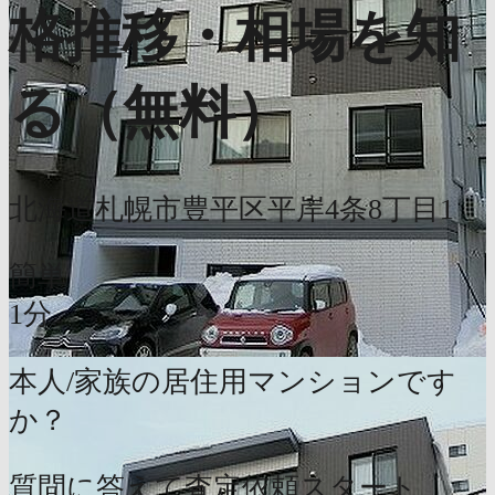
格推移・相場を知
る（無料）
北海道札幌市豊平区平岸4条8丁目1
簡単
1分
本人/家族の居住用マンションです
か？
質問に答えて査定依頼スタート