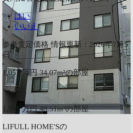
はい
いいえ
参考査定価格
情報更新：2026年7月5
日
1,057
万円
34.07m²の部屋
〜
1,995
万円
48.51m²の部屋
LIFULL HOME'Sの