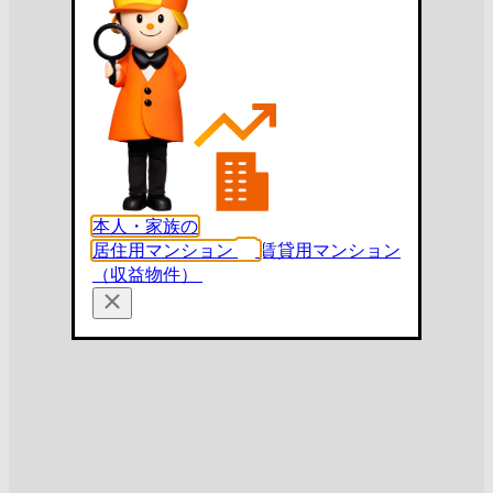
本人・家族の
居住用マンション
賃貸用マンション
（収益物件）