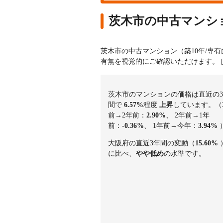
茨木市の中古マンシ
茨木市の中古マンション（築10年/専
有無を視覚的にご確認いただけます。
茨木市のマンションの価格は直近の
間で
6.57%
程度
上昇
しています。（
前→2年前：
2.90%
、 2年前→1年
前：
-0.36%
、 1年前→今年：
3.94%
大阪府の直近3年間の変動（
15.60%
に比べ、
やや低め
の水準です。