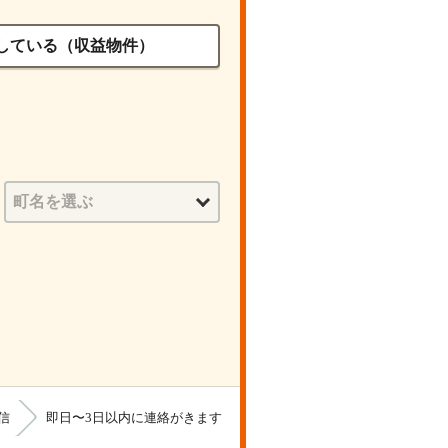
している（収益物件）
信
即日〜3日以内に連絡がきます