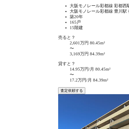
大阪モノレール彩都線 彩都西駅
大阪モノレール彩都線 豊川駅 
築20年
165戸
15階建
売ると？
2,601万円
80.45m²
〜
3,169万円
84.39m²
貸すと？
14.95万円/月
80.45m²
〜
17.2万円/月
84.39m²
査定依頼する