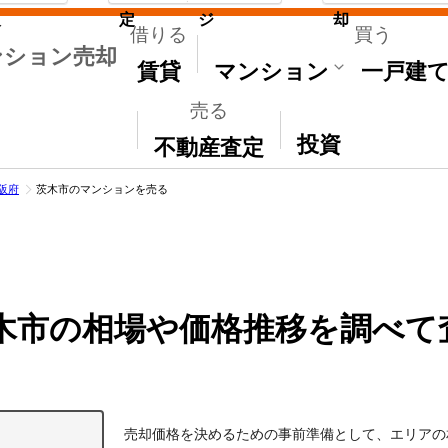
取
定
ジ
却
借りる
買う
ンション売却
賃貸
マンション
一戸建
売る
その他
投資
不動産査定
阪府
茨木市のマンションを売る
木市の相場や価格推移を調べて
売却価格を決めるための事前準備として、エリアの