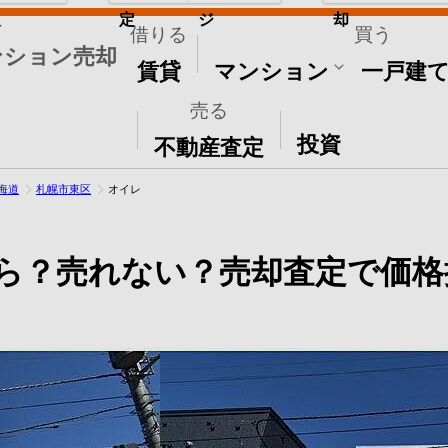
取
定
ジ
却
借りる
買う
ンション売却
賃貸
マンション
一戸建
売る
その他
投資
不動産査定
海道
札幌市東区
オイレ
ら？売れない？売却査定で価格