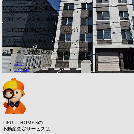
1,787
万円
30.2m²の部屋
＼全国でマンション価格上昇中／
（LIFULL HOME'S独自データより）
本人/家族の居住用マンションですか？
質問に答えて査定依頼スタート
はい
いいえ
LIFULL HOME'Sの
不動産査定サービスは