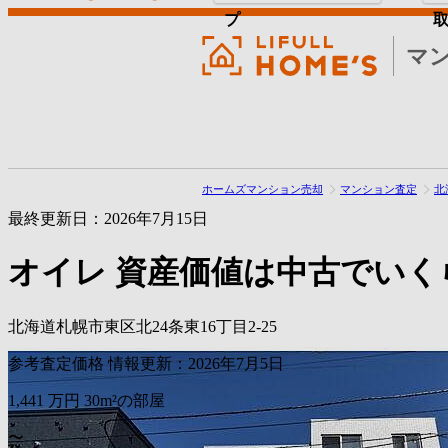
プ
マ
ホームズマンション売却
マンション査定
北
最終更新日：2026年7月15日
オイレ
資産価値は中古でいく
北海道札幌市東区北24条東16丁目2-25
参考査定価格
情報更新：2026年7月5日
1,441
万円
30m²の部屋
〜