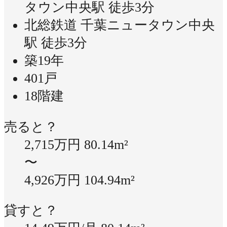
タウン中央駅 徒歩3分
北総鉄道 千葉ニュータウン中央
駅 徒歩3分
築19年
401戸
18階建
売ると？
2,715万円
80.14m²
〜
4,926万円
104.94m²
貸すと？