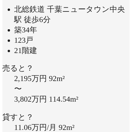
北総鉄道 千葉ニュータウン中央
駅 徒歩6分
築34年
123戸
21階建
売ると？
2,195万円
92m²
〜
3,802万円
114.54m²
貸すと？
11.06万円/月
92m²