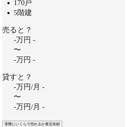
170戸
5階建
売ると？
-万円
-
〜
-万円
-
貸すと？
-万円/月
-
〜
-万円/月
-
実際にいくらで売れるか査定依頼