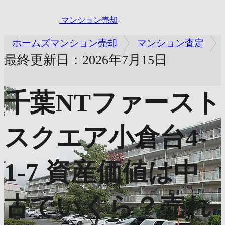
マンション売却
ホームズマンション売却
マンション査定
最終更新日：2026年7月15日
千葉NTファースト
スクエア小倉台4-
1-7
資産価値は中
古でいくら？売れ