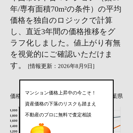
年/専有面積70m²の条件）の平均
価格を独自のロジックで計算
し、直近3年間の価格推移をグ
ラフ化しました。値上がり有無
を視覚的にご確認いただけま
す。
[情報更新：2026年8月9日]
マンション価格上昇中の今こそ！
価格（万円）
印西市
千葉県
資産価格の下落のリスクも踏まえ
4,000
不動産のプロに無料で査定相談
3,800
3,600
3,400
3,200