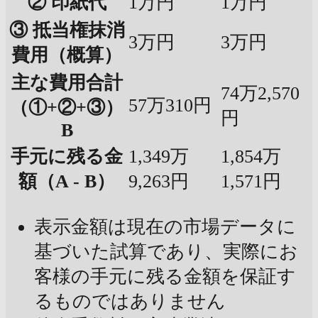
② 印紙代
1万円
1万円
③ 抵当権抹消
3万円
3万円
費用（概算）
主な費用合計
74万2,570
57万310円
（①+②+③）
円
B
手元に残る金
1,349万
1,854万
額（A - B）
9,263円
1,571円
表示金額は現在の市場データに
基づいた試算であり、実際にお
客様の手元に残る金額を保証す
るものではありません