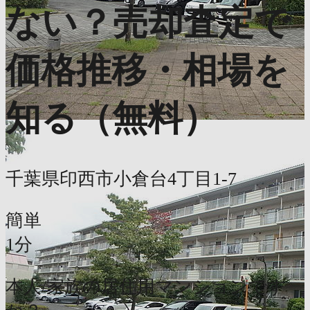
ない？売却査定で
価格推移・相場を
知る（無料）
千葉県印西市小倉台4丁目1-7
簡単
1分
本人/家族の居住用マンションです