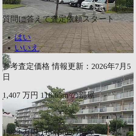
か？
質問に答えて査定依頼スタート
はい
いいえ
参考査定価格
情報更新：2026年7月5
日
1,407
万円
118.65m²の部屋
〜
1,929
万円
118.65m²の部屋