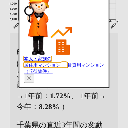
3,000
2,800
2,600
2,400
2023.07
2023.10
2024.01
2024.04
2024.07
2024.10
2025.01
2025.04
2025.07
2025.10
2026.01
2026.04
2026.07
印西市のマンションの価格
本人・家族の
は直近の3年間で
16.01%
程
居住用マンション
賃貸用マンション
（収益物件）
度
上昇
しています。（3年
前→2年前：
5.34%
、 2年前
→1年前：
1.72%
、 1年前→
今年：
8.28%
）
千葉県の直近3年間の変動