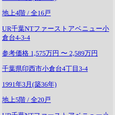
地上4階 / 全16戸
UR千葉NTファーストアベニュー小
倉台4-3-4
参考価格
1,575万円 〜 2,589万円
千葉県印西市小倉台4丁目3-4
1991年3月(築36年)
地上5階 / 全20戸