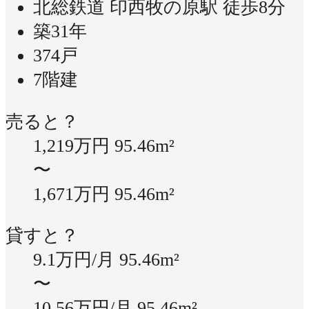
北総鉄道 印西牧の原駅 徒歩8分
築31年
374戸
7階建
売ると？
1,219万円
95.46m²
〜
1,671万円
95.46m²
貸すと？
9.1万円/月
95.46m²
〜
10.56万円/月
95.46m²