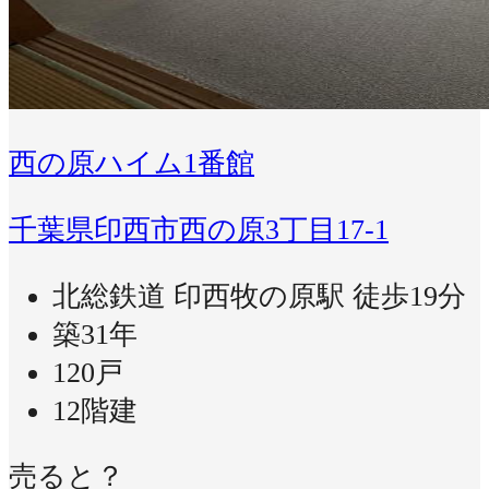
西の原ハイム1番館
千葉県印西市西の原3丁目17-1
北総鉄道 印西牧の原駅 徒歩19分
築31年
120戸
12階建
売ると？