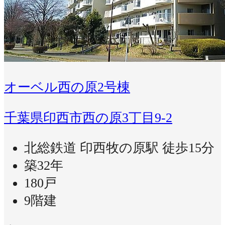
オーベル西の原2号棟
千葉県印西市西の原3丁目9-2
北総鉄道 印西牧の原駅 徒歩15分
築32年
180戸
9階建