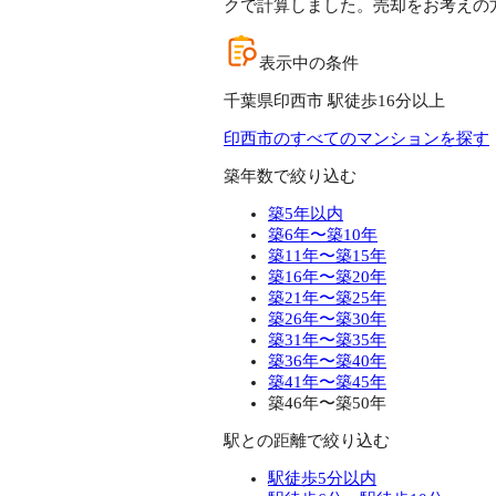
クで計算しました。売却をお考えの
表示中の条件
千葉県印西市 駅徒歩16分以上
印西市のすべてのマンションを探す
築年数で絞り込む
築5年以内
築6年〜築10年
築11年〜築15年
築16年〜築20年
築21年〜築25年
築26年〜築30年
築31年〜築35年
築36年〜築40年
築41年〜築45年
築46年〜築50年
駅との距離で絞り込む
駅徒歩5分以内