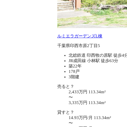
ルミエラガーデンズL棟
千葉県印西市原2丁目5
北総鉄道 印西牧の原駅 徒歩4
JR成田線 小林駅 徒歩63分
築22年
178戸
3階建
売ると？
2,433万円
113.34m²
〜
3,335万円
113.34m²
貸すと？
14.93万円/月
113.34m²
〜