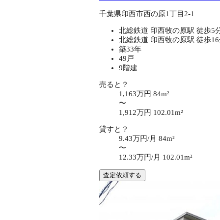
千葉県印西市西の原1丁目2-1
北総鉄道 印西牧の原駅 徒歩5
北総鉄道 印西牧の原駅 徒歩1
築33年
49戸
9階建
売ると？
1,163万円
84m²
〜
1,912万円
102.01m²
貸すと？
9.43万円/月
84m²
〜
12.33万円/月
102.01m²
査定依頼する