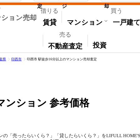
取
定
ジ
却
借りる
買う
ンション売却
賃貸
マンション
一戸建
売る
その他
投資
不動産査定
葉県
印西市
印西市 駅徒歩16分以上のマンション売却査定
マンション 参考価格
の「売ったらいくら？」「貸したらいくら？」をLIFULL HOME