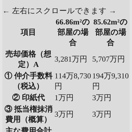
← 左右にスクロールできます →
66.86m²の
85.62m²の
項目
部屋の場
部屋の場
合
合
売却価格（想
3,281万円
5,707万円
定）A
① 仲介手数料
114万8,730
194万9,310
（税込）
円
円
② 印紙代
1万円
3万円
③ 抵当権抹消
3万円
3万円
費用（概算）
主な費用合計