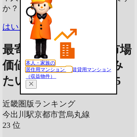
か？
はい
いいえ
最寄り駅の人気から市場
価値を見る
買って住み
本人・家族の
居住用マンション
賃貸用マンション
（収益物件）
たい街ランキング2025
近畿圏版ランキング
今出川駅
京都市営烏丸線
23
位