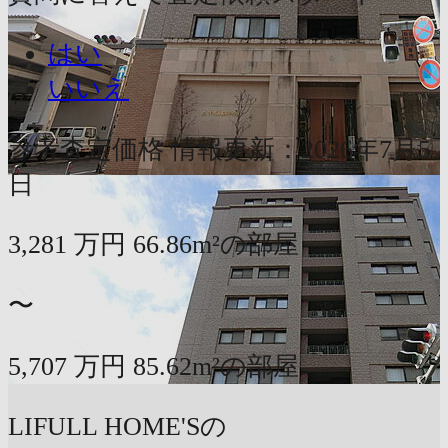
はい
いいえ
参考査定価格
情報更新：2026年7月5
日
3,281
万円
66.86m²の部屋
〜
5,707
万円
85.62m²の部屋
LIFULL HOME'Sの