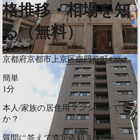
格推移・相場を知
る（無料）
京都府京都市上京区南門前町420-1
簡単
1分
本人/家族の居住用マンションです
か？
質問に答えて査定依頼スタート