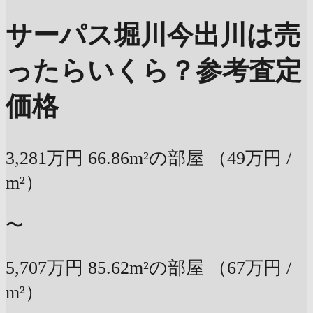
サーパス堀川今出川は売
ったらいくら？
参考査定
価格
3,281万円
66.86m²の部屋
（49万円 /
m²）
〜
5,707万円
85.62m²の部屋
（67万円 /
m²）