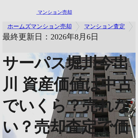
マンション売却
ホームズマンション売却
マンション査定
最終更新日：2026年8月6日
サーパス堀川今出
川
資産価値は中古
でいくら？売れな
い？売却査定で価