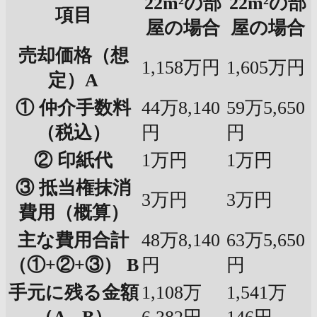
22m²の部
22m²の部
項目
屋の場合
屋の場合
売却価格（想
1,158万円
1,605万円
定）A
① 仲介手数料
44万8,140
59万5,650
（税込）
円
円
② 印紙代
1万円
1万円
③ 抵当権抹消
3万円
3万円
費用（概算）
主な費用合計
48万8,140
63万5,650
（①+②+③） B
円
円
手元に残る金額
1,108万
1,541万