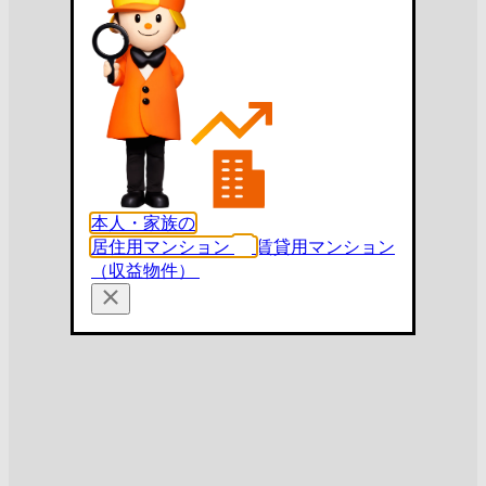
本人・家族の
居住用マンション
賃貸用マンション
（収益物件）