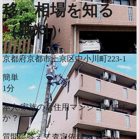
移・相場を知る
（無料）
京都府京都市上京区中小川町223-1
簡単
1分
本人/家族の居住用マンションです
か？
質問に答えて査定依頼スタート