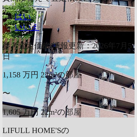
はい
いいえ
参考査定価格
情報更新：2026年7月5
日
1,158
万円
22m²の部屋
〜
1,605
万円
22m²の部屋
LIFULL HOME'Sの