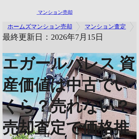
マンション売却
ホームズマンション売却
マンション査定
最終更新日：2026年7月15日
エガールパレス
資
産価値は中古でい
くら？売れない？
売却査定で価格推