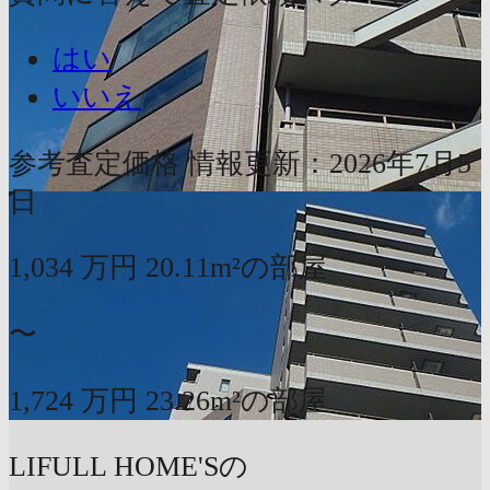
はい
いいえ
参考査定価格
情報更新：2026年7月5
日
1,034
万円
20.11m²の部屋
〜
1,724
万円
23.26m²の部屋
LIFULL HOME'Sの