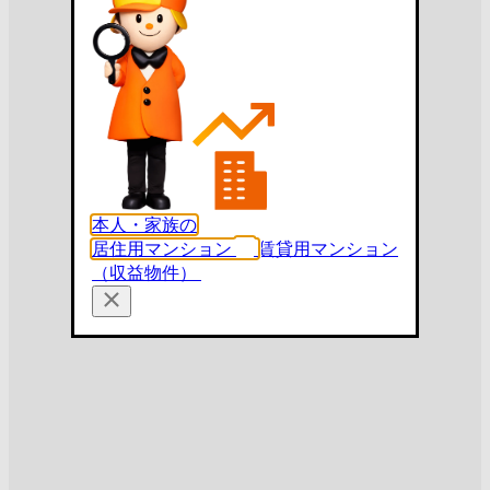
本人・家族の
居住用マンション
賃貸用マンション
（収益物件）