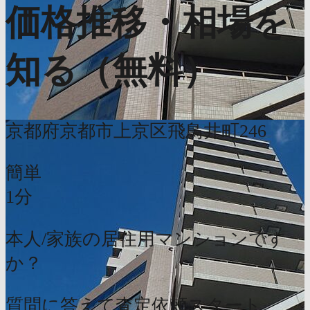
価格推移・相場を
知る（無料）
京都府京都市上京区飛鳥井町246
簡単
1分
本人/家族の居住用マンションです
か？
質問に答えて査定依頼スタート