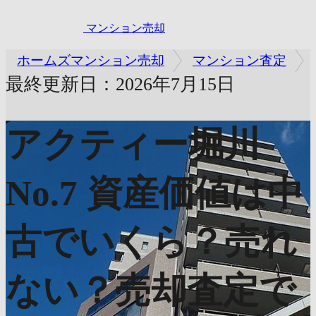
マンション売却
ホームズマンション売却
マンション査定
最終更新日：2026年7月15日
アクティー堀川
No.7
資産価値は中
古でいくら？売れ
ない？売却査定で