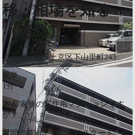
移・相場を知る
（無料）
京都府京都市上京区下山里町243
簡単
1分
本人/家族の居住用マンションです
か？
質問に答えて査定依頼スタート