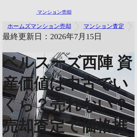
マンション売却
ホームズマンション売却
マンション査定
最終更新日：2026年7月15日
ベルスーズ西陣
資
産価値は中古でい
くら？売れない？
売却査定で価格推