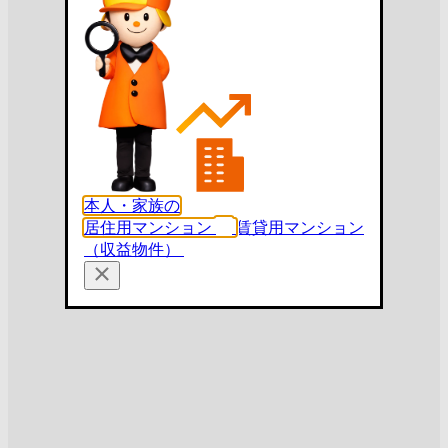
本人・家族の
居住用マンション
賃貸用マンション
（収益物件）