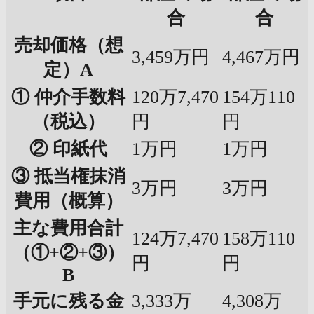
合
合
売却価格（想
3,459万円
4,467万円
定）A
① 仲介手数料
120万7,470
154万110
（税込）
円
円
② 印紙代
1万円
1万円
③ 抵当権抹消
3万円
3万円
費用（概算）
主な費用合計
124万7,470
158万110
（①+②+③）
円
円
B
手元に残る金
3,333万
4,308万