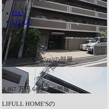
はい
いいえ
参考査定価格
情報更新：2026年7月5
日
3,459
万円
65.05m²の部屋
〜
4,467
万円
66.3m²の部屋
LIFULL HOME'Sの